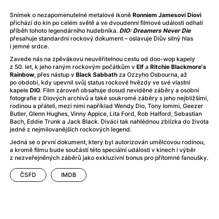
After Party
(2024)
Aftersun
(2022)
Snímek o nezapomenutelné metalové ikoně
Ronniem Jamesovi Diovi
přichází do kin po celém světě a ve dvoudenní filmové události odhalí
Agent Čuník
(2024)
příběh tohoto legendárního hudebníka.
DIO: Dreamers Never Die
Agenti štěstí
(2024)
přesahuje standardní rockový dokument – oslavuje Diův silný hlas
i jemné srdce.
Air: Zrození legendy
(2023)
Zavede nás na zpěvákovu neuvěřitelnou cestu od doo-wop kapely
Ale mami!
(2025)
z 50. let, k jeho raným rockovým počátkům v
Elf
a
Ritchie Blackmore's
Alemánie
(2023)
Rainbow
, přes nástup v
Black Sabbath
za Ozzyho Osbourna, až
po období, kdy upevnil svůj status rockové hvězdy ve své vlastní
Alma a Oskar
(2023)
kapele
DIO
. Film zároveň obsahuje dosud neviděné záběry a osobní
Alpy
(2011)
fotografie z Diových archivů a také soukromé záběry s jeho nejbližšími,
rodinou a přáteli, mezi nimi například Wendy Dio, Tony Iommi, Geezer
Aluna
(2012)
Butler, Glenn Hughes, Vinny Appice, Lita Ford, Rob Halford, Sebastian
Ambulance
(2022)
Bach, Eddie Trunk a Jack Black. Diváci tak nahlédnou zblízka do života
jedné z nejmilovanějších rockových legend.
Amélie z Montmartru
(2001)
Americké psycho
(2000)
Jedná se o první dokument, který byl autorizován umělcovou rodinou,
a kromě filmu bude součástí této speciální události v kinech i výběr
Amerikánka
(2024)
z nezveřejněných záběrů jako exkluzivní bonus pro přítomné fanoušky.
Anatomie pádu
(2023)
ČSFD
IMDB
Annette
(2021)
Anora
(2024)
Ant-Man a Wasp: Quantumania
(2023)
Antonio Sanchez & Birdman
(2014)