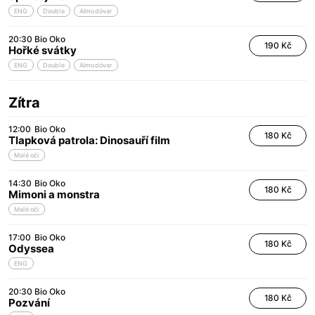
ENG
Double
Almodóvar
20:30
Bio Oko
190 Kč
Hořké svátky
ENG
Double
Almodóvar
Zítra
12:00
Bio Oko
180 Kč
Tlapková patrola: Dinosauří film
Malé oči
14:30
Bio Oko
180 Kč
Mimoni a monstra
Malé oči
17:00
Bio Oko
180 Kč
Odyssea
ENG
20:30
Bio Oko
180 Kč
Pozvání