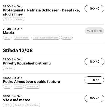
18:00
Bio Oko
190 Kč
Protagonista: Patrizia Schlosser - Deepfake,
stud a hněv
ENG
Debata
20:30
Bio Oko
Vyprodáno
Matrix
ENG
Queer Screen
Léto s Keanu Reevesem
Debata
Středa 12/08
13:00
Bio Oko
180 Kč
Příběhy Kouzelného stromu
Malé oči
18:00
Bio Oko
320 Kč
Pedro Almodóvar double feature
ENG
Double
Almodóvar
18:01
Bio Oko
190 Kč
Vše o mé matce
ENG
Double
Almodóvar