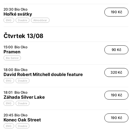
20:30
Bio Oko
190 Kč
Hořké svátky
ENG
Double
Almodóvar
Čtvrtek 13/08
15:00
Bio Oko
90 Kč
Pramen
Bio Senior
18:00
Bio Oko
320 Kč
David Robert Mitchell double feature
ENG
Double
18:01
Bio Oko
190 Kč
Záhada Silver Lake
ENG
Double
20:45
Bio Oko
190 Kč
Konec Oak Street
ENG
Double