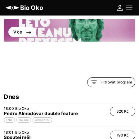
Bio Oko
Více
Filtrovat program
Dnes
18:00
Bio Oko
320 Kč
Pedro Almodóvar double feature
ENG
Double
Almodóvar
18:01
Bio Oko
190 Kč
Spoutej mě!