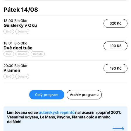
Pátek 14/08
18:00
Bio Oko
320 Kč
Geislerky v Oku
ENG
Double
18:01
Bio Oko
190 Kč
Dvě deci tuše
ENG
Double
Debata
20:30
Bio Oko
190 Kč
Pramen
ENG
Double
Celý program
Archiv programu
Limitovaná edice
autorských reprintů
na luxusním papíře! 2001:
Vesmírná odysea, Le Mans, Psycho, Planeta opic a mnoho
dalších!