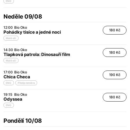
ENG
Neděle 09/08
12:00
Bio Oko
180 Kč
Pohádky tisíce a jedné noci
Malé oči
14:30
Bio Oko
180 Kč
Tlapková patrola: Dinosauří film
Malé oči
17:00
Bio Oko
190 Kč
Chica Checa
ENG
Předpremiéra
19:15
Bio Oko
180 Kč
Odyssea
ENG
Pondělí 10/08