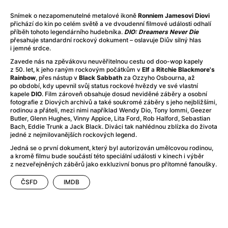
After Party
(2024)
Aftersun
(2022)
Snímek o nezapomenutelné metalové ikoně
Ronniem Jamesovi Diovi
přichází do kin po celém světě a ve dvoudenní filmové události odhalí
Agent Čuník
(2024)
příběh tohoto legendárního hudebníka.
DIO: Dreamers Never Die
Agenti štěstí
(2024)
přesahuje standardní rockový dokument – oslavuje Diův silný hlas
i jemné srdce.
Air: Zrození legendy
(2023)
Zavede nás na zpěvákovu neuvěřitelnou cestu od doo-wop kapely
Ale mami!
(2025)
z 50. let, k jeho raným rockovým počátkům v
Elf
a
Ritchie Blackmore's
Alemánie
(2023)
Rainbow
, přes nástup v
Black Sabbath
za Ozzyho Osbourna, až
po období, kdy upevnil svůj status rockové hvězdy ve své vlastní
Alma a Oskar
(2023)
kapele
DIO
. Film zároveň obsahuje dosud neviděné záběry a osobní
Alpy
(2011)
fotografie z Diových archivů a také soukromé záběry s jeho nejbližšími,
rodinou a přáteli, mezi nimi například Wendy Dio, Tony Iommi, Geezer
Aluna
(2012)
Butler, Glenn Hughes, Vinny Appice, Lita Ford, Rob Halford, Sebastian
Ambulance
(2022)
Bach, Eddie Trunk a Jack Black. Diváci tak nahlédnou zblízka do života
jedné z nejmilovanějších rockových legend.
Amélie z Montmartru
(2001)
Americké psycho
(2000)
Jedná se o první dokument, který byl autorizován umělcovou rodinou,
a kromě filmu bude součástí této speciální události v kinech i výběr
Amerikánka
(2024)
z nezveřejněných záběrů jako exkluzivní bonus pro přítomné fanoušky.
Anatomie pádu
(2023)
ČSFD
IMDB
Annette
(2021)
Anora
(2024)
Ant-Man a Wasp: Quantumania
(2023)
Antonio Sanchez & Birdman
(2014)