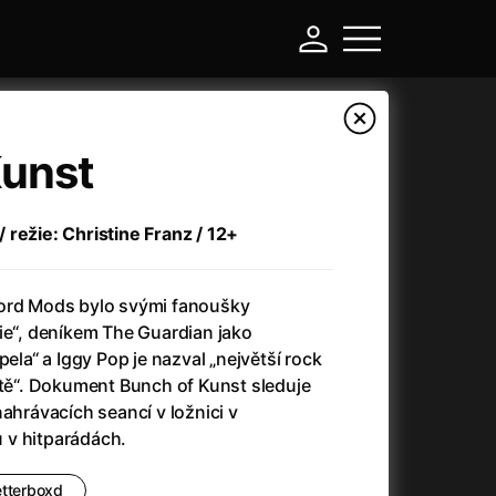
Kunst
 režie: Christine Franz / 12+
ford Mods bylo svými fanoušky
ie“, deníkem The Guardian jako
pela“ a Iggy Pop je nazval „největší rock
ětě“. Dokument Bunch of Kunst sleduje
-
nahrávacích seancí v ložnici v
 v hitparádách.
Asteroid City
(2023)
Atlas ptáků
(2021)
etterboxd