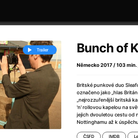
Bunch of 
Trailer
Německo 2017 / 103 min. /
 festivaly
Řazení dle abecedy
Britské punkové duo Slea
označeno jako „hlas Britán
„nejrozzuřenější britská ka
'n' rollovou kapelou na sv
jejich dvouletou cestu od 
Nottinghamu až k úspěchu
ěstí
(2024)
Annette
(2021)
zení legendy
(2023)
Anora
(2024)
ČSFD
IMDB
L