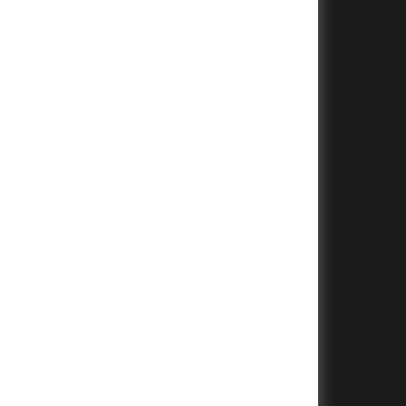
+
+
+
+