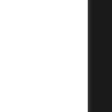
+
+
+
+
+