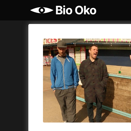
Bio Oko
Katalog filmů
Bio Oko
Cykly a
A
A máme, co jsme chtěli
(2023)
Agenti št
A pak přišla láska...
(2022)
Air: Zro