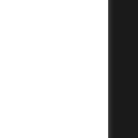
+
+
+
+