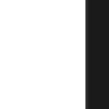
+
+
+
+