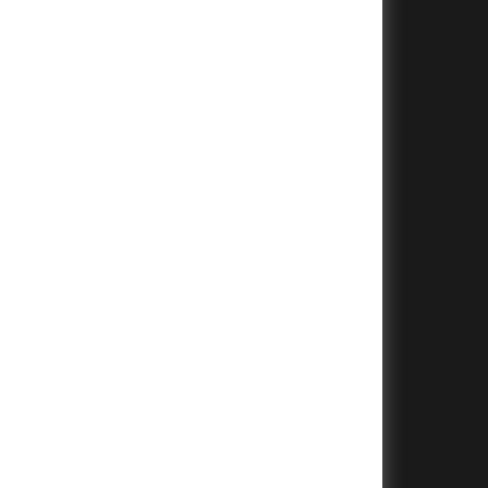
+
+
+
+