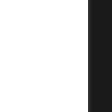
+
+
+
+