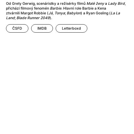
After Party
(2024)
Od Grety Gerwig, scenáristky a režisérky filmů
Malé ženy
a
Lady Bird
,
Aftersun
(2022)
přichází filmový fenomén
Barbie
. Hlavní role Barbie a Kena
ztvárnili Margot Robbie (
Já, Tonya
;
Babylon
) a Ryan Gosling (
La La
Agent Čuník
(2024)
Land
;
Blade Runner 2049
).
Agenti štěstí
(2024)
ČSFD
IMDB
Letterboxd
Air: Zrození legendy
(2023)
Ale mami!
(2025)
Alemánie
(2023)
Alma a Oskar
(2023)
Alpy
(2011)
Aluna
(2012)
Ambulance
(2022)
Amélie z Montmartru
(2001)
Americké psycho
(2000)
Amerikánka
(2024)
Anatomie pádu
(2023)
Annette
(2021)
Anora
(2024)
Ant-Man a Wasp: Quantumania
(2023)
Antonio Sanchez & Birdman
(2014)