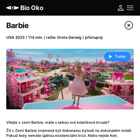
Bio Oko
Katalog filmů
Barbie
Filtrovat program
USA 2023 / 114 min. / režie: Greta Gerwig / přístupný
A
-
Trailer
A máme, co jsme chtěli
(2023)
A pak přišla láska...
(2022)
Aalto: Architektura emocí
(2020)
ABBA: The Movie - Fan Event
(1977)
Ada
(2021)
Adam Ondra: Posunout hranice
(2022)
Addamsova rodina 2
(2021)
Vítejte v zemi Barbie, máte s sebou své kolečkové brusle?
AeroPress Movie
(2018)
Žít v Zemi Barbie znamená být dokonalou bytostí na dokonalém místě.
Africká jízda
(2022)
Pokud tedy nemáte úplnou existenciální krizi. Nebo nejste Ken.