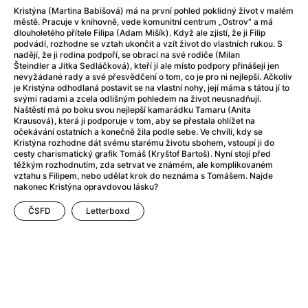
A Little Sacrifice
(2024)
Kristýna (Martina Babišová) má na první pohled poklidný život v malém
A Man Called Otto
(2022)
městě. Pracuje v knihovně, vede komunitní centrum „Ostrov“ a má
dlouholetého přítele Filipa (Adam Mišík). Když ale zjistí, že ji Filip
A man who stood in the way
(2023)
podvádí, rozhodne se vztah ukončit a vzít život do vlastních rukou. S
A Minecraft Movie
(2025)
nadějí, že ji rodina podpoří, se obrací na své rodiče (Milan
Šteindler a Jitka Sedláčková), kteří jí ale místo podpory přinášejí jen
A Mouse Hunt for Christmas
(2025)
nevyžádané rady a své přesvědčení o tom, co je pro ni nejlepší. Ačkoliv
A New Kind of Wilderness
(2024)
je Kristýna odhodlaná postavit se na vlastní nohy, její máma s tátou jí to
svými radami a zcela odlišným pohledem na život neusnadňují.
A Pint of Ink
(2026)
Naštěstí má po boku svou nejlepší kamarádku Tamaru (Anita
A Private Life
(2025)
Krausová), která ji podporuje v tom, aby se přestala ohlížet na
očekávání ostatních a konečně žila podle sebe. Ve chvíli, kdy se
A Quiet Place: Day One
(2024)
Kristýna rozhodne dát svému starému životu sbohem, vstoupí ji do
A Rainy Day in New York
(2019)
cesty charismatický grafik Tomáš (Kryštof Bartoš). Nyní stojí před
těžkým rozhodnutím, zda setrvat ve známém, ale komplikovaném
A Real Pain
(2024)
vztahu s Filipem, nebo udělat krok do neznáma s Tomášem. Najde
A Scanner Darkly
(2006)
nakonec Kristýna opravdovou lásku?
A Sensitive Person
(2023)
ČSFD
Letterboxd
A Simple Life
(2011)
A Storm Foretold
(2023)
A Thousand and One Nights
(1974)
A Useful Ghost
(2025)
A Yellow Animal
(2020)
Aalto: Architect of Emotions
(2020)