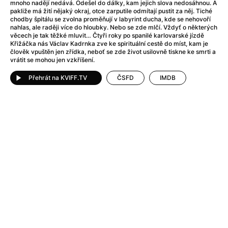
After Party
(2024)
mnoho nadějí nedává. Odešel do dálky, kam jejich slova nedosáhnou. A
pakliže má žití nějaký okraj, otce zarputile odmítají pustit za něj. Tiché
Aftersun
(2022)
chodby špitálu se zvolna proměňují v labyrint ducha, kde se nehovoří
Agent Čuník
(2024)
nahlas, ale raději více do hloubky. Nebo se zde mlčí. Vždyť o některých
věcech je tak těžké mluvit… Čtyři roky po spanilé karlovarské jízdě
Agenti štěstí
(2024)
Křižáčka nás Václav Kadrnka zve ke spirituální cestě do míst, kam je
Air: Zrození legendy
(2023)
člověk vpuštěn jen zřídka, neboť se zde život usilovně tiskne ke smrti a
vrátit se mohou jen vzkříšení.
Ale mami!
(2025)
Alemánie
(2023)
Přehrát na KVIFF.TV
ČSFD
IMDB
Alma a Oskar
(2023)
Alpy
(2011)
Aluna
(2012)
Ambulance
(2022)
Amélie z Montmartru
(2001)
Americké psycho
(2000)
Amerikánka
(2024)
Anatomie pádu
(2023)
Annette
(2021)
Anora
(2024)
Ant-Man a Wasp: Quantumania
(2023)
Antonio Sanchez & Birdman
(2014)