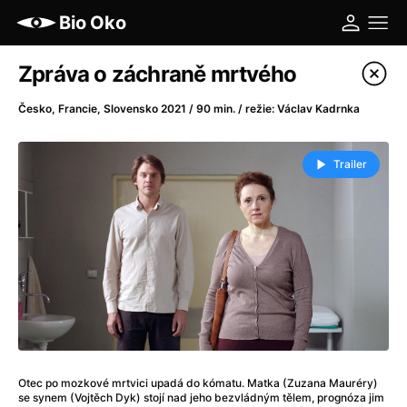
Bio Oko
Katalog filmů
Zpráva o záchraně mrtvého
Filtrovat program
Česko, Francie, Slovensko 2021 / 90 min. / režie: Václav Kadrnka
A
-
Trailer
A máme, co jsme chtěli
(2023)
A pak přišla láska...
(2022)
Aalto: Architektura emocí
(2020)
ABBA: The Movie - Fan Event
(1977)
Ada
(2021)
Adam Ondra: Posunout hranice
(2022)
Addamsova rodina 2
(2021)
AeroPress Movie
(2018)
Otec po mozkové mrtvici upadá do kómatu. Matka (Zuzana Mauréry)
Africká jízda
(2022)
se synem (Vojtěch Dyk) stojí nad jeho bezvládným tělem, prognóza jim