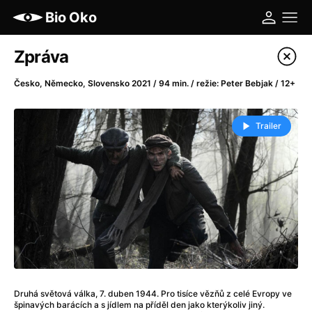
Bio Oko
Katalog filmů
Zpráva
Filtrovat program
Česko, Německo, Slovensko 2021 / 94 min. / režie: Peter Bebjak / 12+
A
-
Trailer
A máme, co jsme chtěli
(2023)
A pak přišla láska...
(2022)
Aalto: Architektura emocí
(2020)
ABBA: The Movie - Fan Event
(1977)
Ada
(2021)
Adam Ondra: Posunout hranice
(2022)
Addamsova rodina 2
(2021)
AeroPress Movie
(2018)
Druhá světová válka, 7. duben 1944. Pro tisíce vězňů z celé Evropy ve
Africká jízda
(2022)
špinavých barácích a s jídlem na příděl den jako kterýkoliv jiný.