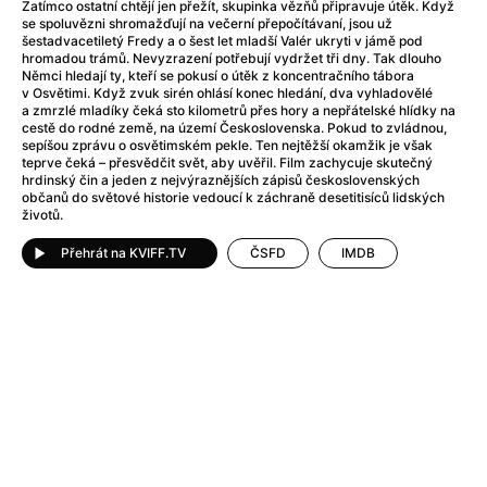
After Party
(2024)
Zatímco ostatní chtějí jen přežít, skupinka vězňů připravuje útěk. Když
se spoluvězni shromažďují na večerní přepočítávaní, jsou už
Aftersun
(2022)
šestadvacetiletý Fredy a o šest let mladší Valér ukryti v jámě pod
Agent Čuník
(2024)
hromadou trámů. Nevyzrazení potřebují vydržet tři dny. Tak dlouho
Němci hledají ty, kteří se pokusí o útěk z koncentračního tábora
Agenti štěstí
(2024)
v Osvětimi. Když zvuk sirén ohlásí konec hledání, dva vyhladovělé
Air: Zrození legendy
(2023)
a zmrzlé mladíky čeká sto kilometrů přes hory a nepřátelské hlídky na
cestě do rodné země, na území Československa. Pokud to zvládnou,
Ale mami!
(2025)
sepíšou zprávu o osvětimském pekle. Ten nejtěžší okamžik je však
Alemánie
(2023)
teprve čeká – přesvědčit svět, aby uvěřil. Film zachycuje skutečný
hrdinský čin a jeden z nejvýraznějších zápisů československých
Alma a Oskar
(2023)
občanů do světové historie vedoucí k záchraně desetitisíců lidských
Alpy
(2011)
životů.
Aluna
(2012)
Přehrát na KVIFF.TV
ČSFD
IMDB
Ambulance
(2022)
Amélie z Montmartru
(2001)
Americké psycho
(2000)
Amerikánka
(2024)
Anatomie pádu
(2023)
Annette
(2021)
Anora
(2024)
Ant-Man a Wasp: Quantumania
(2023)
Antonio Sanchez & Birdman
(2014)