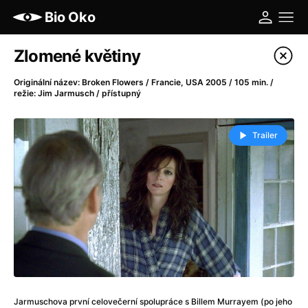
Bio Oko
Katalog filmů
Zlomené květiny
Filtrovat program
Originální název: Broken Flowers / Francie, USA 2005 / 105 min. /
režie: Jim Jarmusch / přístupný
A
-
Trailer
A máme, co jsme chtěli
(2023)
A pak přišla láska...
(2022)
Aalto: Architektura emocí
(2020)
ABBA: The Movie - Fan Event
(1977)
Ada
(2021)
Adam Ondra: Posunout hranice
(2022)
Addamsova rodina 2
(2021)
AeroPress Movie
(2018)
Africká jízda
(2022)
Jarmuschova první celovečerní spolupráce s Billem Murrayem (po jeho