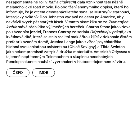
After Party
(2024)
nezapomenutelné roli v
Kafi a cigárech
) dala vzniknout této něžně
melancholické road movie. Po obdržení anonymního dopisu, který ho
Aftersun
(2022)
informuje, že je otcem devatenáctiletého syna, se Murrayův stárnoucí,
Agent Čuník
(2024)
letargický svůdník Don Johnston vydává na cestu po Americe, aby
navštívil svých pět starých lásek. V tomto okamžiku se ze
Zlomených
Agenti štěstí
(2024)
květin
stává přehlídka výjimečných hereček: Sharon Stone jako vdova
Air: Zrození legendy
(2023)
po závodním jezdci, Frances Conroy ze seriálu
Odpočívej v pokoji
jako
květinové dítě, které se stalo realitní makléřkou žijící v dokonale čistém
Ale mami!
(2025)
prefabrikovaném domě, Jessica Lange jako zvířecí psychiatrička
Alemánie
(2023)
hlídaná svou chladnou asistentkou (Chloë Sevigny) a Tilda Swinton
jako nekompromisně zatrpklá družka motorkáře. Americká Odyssea s
Alma a Oskar
(2023)
tajemně nepřítomným Telemachem a skupinou neochotných
Alpy
(2011)
Penelop nakonec nachází vyvrcholení v hluboce dojemném závěru.
Aluna
(2012)
ČSFD
IMDB
Ambulance
(2022)
Amélie z Montmartru
(2001)
Americké psycho
(2000)
Amerikánka
(2024)
Anatomie pádu
(2023)
Annette
(2021)
Anora
(2024)
Ant-Man a Wasp: Quantumania
(2023)
Antonio Sanchez & Birdman
(2014)