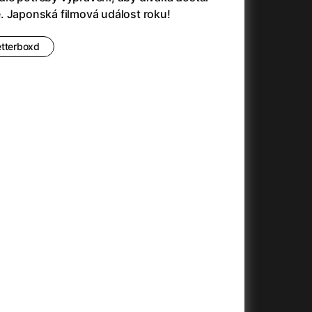
. Japonská filmová událost roku!
etterboxd
+
+
+
+