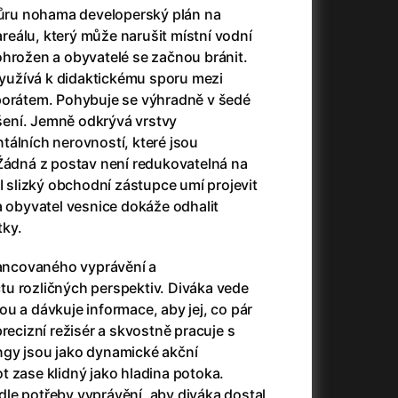
(2023)
Audience | NT Live
(2013)
zhůru nohama developerský plán na
14)
Avatar
(2009)
eálu, který může narušit místní vodní
Avatar: Oheň a popel
(2025)
ohrožen a obyvatelé se začnou bránit.
Avatar: The Way of Water
(2022)
užívá k didaktickému sporu mezi
Až na konec světa
(2024)
porátem. Pohybuje se výhradně v šedé
)
Až na věky
(2024)
ení. Jemně odkrývá vrstvy
Až přijde kocour
(1963)
tálních nerovností, které jsou
Aznavour
(2024)
 Žádná z postav není redukovatelná na
010)
 I slizký obchodní zástupce umí projevit
a obyvatel vesnice dokáže odhalit
tky.
uancovaného vyprávění a
u rozličných perspektiv. Diváka vede
+
u a dávkuje informace, aby jej, co pár
recizní režisér a skvostně pracuje s
gy jsou jako dynamické akční
 zase klidný jako hladina potoka.
+
le potřeby vyprávění, aby diváka dostal