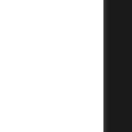
+
+
+
+