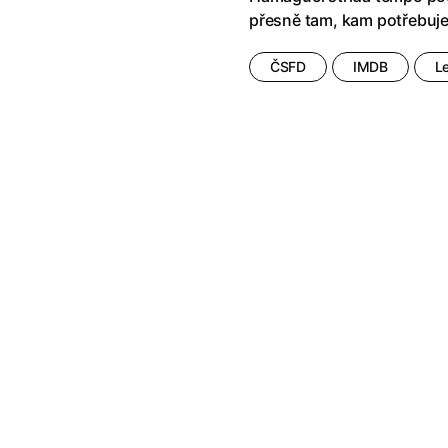
přesně tam, kam potřebuje
ČSFD
IMDB
L