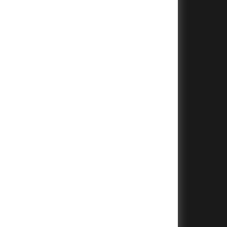
+
+
+
+