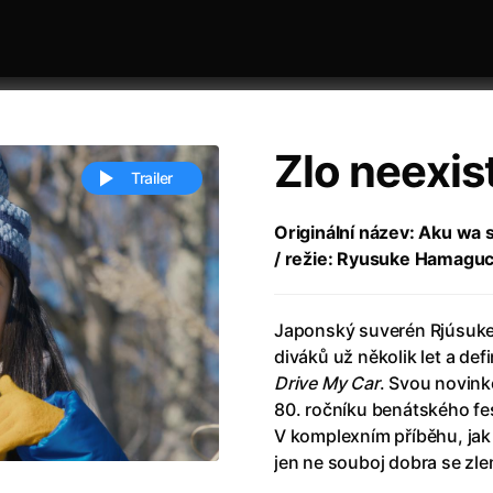
Zlo neexis
Trailer
Originální název: Aku wa 
/ režie: Ryusuke Hamaguc
 festivaly
Řazení dle abecedy
Japonský suverén Rjúsuke 
diváků už několik let a def
Drive My Car
. Svou novin
80. ročníku benátského fes
V komplexním příběhu, jak
ěstí
(2024)
Annette
(2021)
jen ne souboj dobra se zle
zení legendy
(2023)
Anora
(2024)