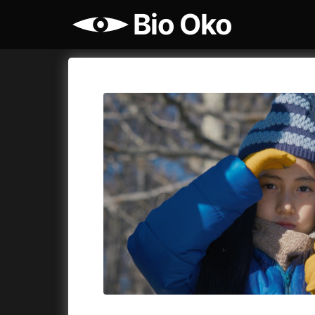
Bio Oko
Katalog filmů
Bio Oko
Cykly a
A
A máme, co jsme chtěli
(2023)
Agenti št
A pak přišla láska...
(2022)
Air: Zro