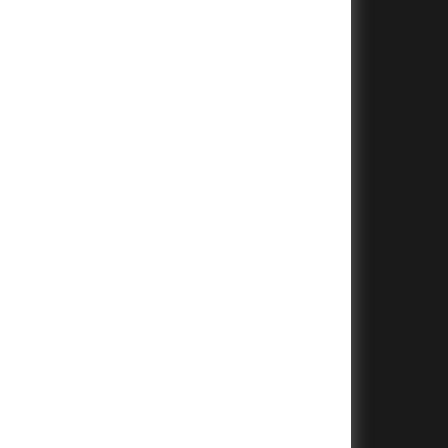
+
+
+
+