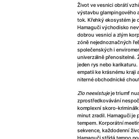
!
(2025)
Ant-Man a Wasp: Quantumania
Život ve vesnici obrátí v
e
(2023)
Antonio Sanchez & Birdman
(20
výstavbu glampingového ar
skar
(2023)
Apokalypsa: Final Cut
(1979)
tok. Křehký ekosystém je 
1)
Appofeniacs
(2025)
Hamaguči východisko nevy
012)
Architekt
(2025)
dobrou vesnicí a zlým kor
ce
(2022)
Architektura ČSSR 58–89
(2024
zóně nejednoznačných řeš
 Montmartru
(2001)
Arco
(2025)
společenských i enviromen
é psycho
(2000)
Argylle: Tajný agent
(2024)
univerzálně přenositelné.
nka
(2024)
Arrietty ze světa půjčovníčků
(2
jeden rys nebo karikaturu.
e pádu
(2023)
Arvéd
(2022)
empatii ke krásnému kraji 
niterné obchodnické chou
Zlo neexistuje
je triumf n
zprostředkovávání nespočt
komplexní skoro-kriminálko
minut zradil. Hamaguči je p
tempem. Korporátní meetin
sekvence, každodenní život
Hamaguči střídá tempo pod