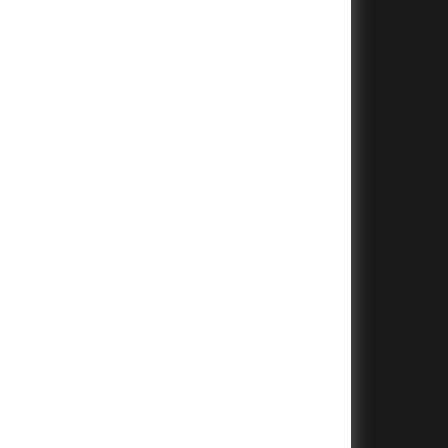
+
+
+
+