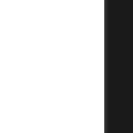
+
+
+
+
+