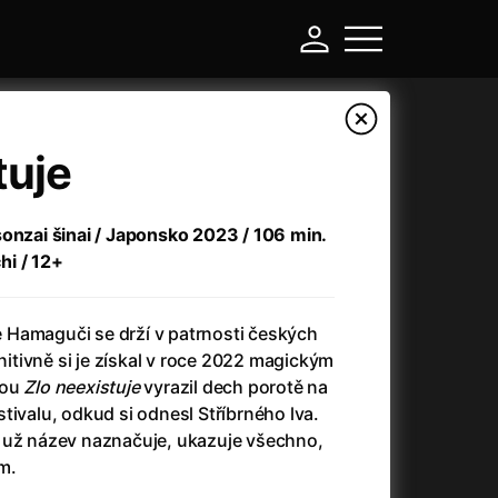
tuje
sonzai šinai / Japonsko 2023 / 106 min.
hi / 12+
Hamaguči se drží v patrnosti českých
initivně si je získal v roce 2022 magickým
kou
Zlo neexistuje
vyrazil dech porotě na
-
tivalu, odkud si odnesl Stříbrného lva.
 už název naznačuje, ukazuje všechno,
Asteroid City
(2023)
m.
Atlas ptáků
(2021)