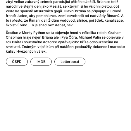
After Party
(2024)
zbyl velice zábavný snímek parodující příběh o Ježíši. Brian se totiž
narodil ve stejný den jako Mesiáš, se kterým si ho všichni pletou, což
Aftersun
(2022)
vede ke spoustě absurdních gagů. Hlavní hrdina se připojuje k Lidové
Agent Čuník
(2024)
frontě Judee, aby pomohl svou zemi osvobodit od nadvlády Římanů. A
to i přesto, že Římani dali Židům vodovod, silnice, pořádek, kanalizace,
Agenti štěstí
(2024)
školství, víno...To je snad bez debat, ne?
Air: Zrození legendy
(2023)
Šestice z Monty Python se tu objevuje hned v několika rolích. Graham
Ale mami!
(2025)
Chapman hraje nejen Briana ale i Pya Čůra, Michael Palin se objevuje v
roli Piláta i soucitného dozorce vydávajícího kříže odsouzencům na
Alemánie
(2023)
smrt atd. Známým vtipálkům při natáčení posloužily dokonce i marocké
Alma a Oskar
(2023)
kulisy Hvězdných válek.
Alpy
(2011)
ČSFD
IMDB
Letterboxd
Aluna
(2012)
Ambulance
(2022)
Amélie z Montmartru
(2001)
Americké psycho
(2000)
Amerikánka
(2024)
Anatomie pádu
(2023)
Annette
(2021)
Anora
(2024)
Ant-Man a Wasp: Quantumania
(2023)
Antonio Sanchez & Birdman
(2014)