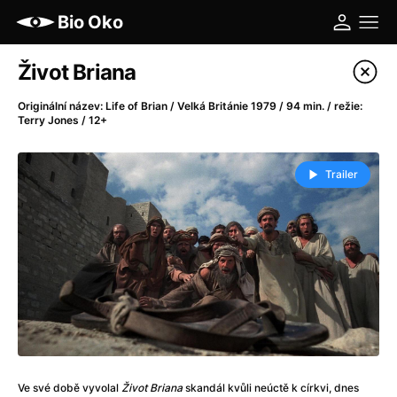
Bio Oko
Katalog filmů
Život Briana
Filtrovat program
Originální název: Life of Brian / Velká Británie 1979 / 94 min. / režie:
Terry Jones / 12+
A
-
Trailer
A máme, co jsme chtěli
(2023)
A pak přišla láska...
(2022)
Aalto: Architektura emocí
(2020)
ABBA: The Movie - Fan Event
(1977)
Ada
(2021)
Adam Ondra: Posunout hranice
(2022)
Addamsova rodina 2
(2021)
AeroPress Movie
(2018)
Africká jízda
(2022)
Ve své době vyvolal
Život Briana
skandál kvůli neúctě k církvi, dnes