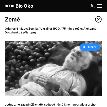
Bio Oko
Katalog filmů
Země
Filtrovat program
Originální název: Zemlja / Ukrajina 1930 / 75 min. / režie: Aleksandr
Dovzhenko / přístupný
A
-
Trailer
A máme, co jsme chtěli
(2023)
A pak přišla láska...
(2022)
Aalto: Architektura emocí
(2020)
ABBA: The Movie - Fan Event
(1977)
Ada
(2021)
Adam Ondra: Posunout hranice
(2022)
Addamsova rodina 2
(2021)
AeroPress Movie
(2018)
Africká jízda
(2022)
Jedno z nejzásadnějších děl světové němé kinematografie a vrchol