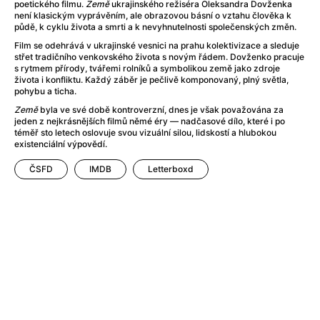
After Party
(2024)
poetického filmu.
Země
ukrajinského režiséra Oleksandra Dovženka
není klasickým vyprávěním, ale obrazovou básní o vztahu člověka k
Aftersun
(2022)
půdě, k cyklu života a smrti a k nevyhnutelnosti společenských změn.
Agent Čuník
(2024)
Film se odehrává v ukrajinské vesnici na prahu kolektivizace a sleduje
Agenti štěstí
(2024)
střet tradičního venkovského života s novým řádem. Dovženko pracuje
s rytmem přírody, tvářemi rolníků a symbolikou země jako zdroje
Air: Zrození legendy
(2023)
života i konfliktu. Každý záběr je pečlivě komponovaný, plný světla,
Ale mami!
(2025)
pohybu a ticha.
Alemánie
(2023)
Země
byla ve své době kontroverzní, dnes je však považována za
jeden z nejkrásnějších filmů němé éry — nadčasové dílo, které i po
Alma a Oskar
(2023)
téměř sto letech oslovuje svou vizuální silou, lidskostí a hlubokou
Alpy
(2011)
existenciální výpovědí.
Aluna
(2012)
ČSFD
IMDB
Letterboxd
Ambulance
(2022)
Amélie z Montmartru
(2001)
Americké psycho
(2000)
Amerikánka
(2024)
Anatomie pádu
(2023)
Annette
(2021)
Anora
(2024)
Ant-Man a Wasp: Quantumania
(2023)
Antonio Sanchez & Birdman
(2014)