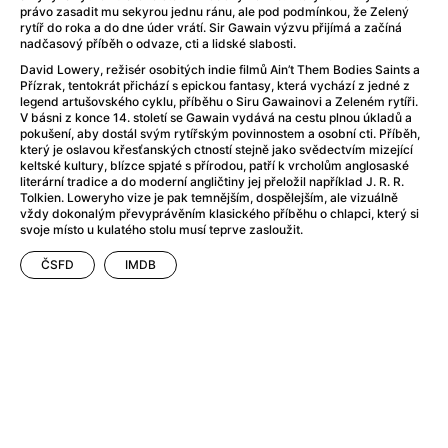
After Party
(2024)
právo zasadit mu sekyrou jednu ránu, ale pod podmínkou, že Zelený
Aftersun
(2022)
rytíř do roka a do dne úder vrátí. Sir Gawain výzvu přijímá a začíná
nadčasový příběh o odvaze, cti a lidské slabosti.
Agent Čuník
(2024)
David Lowery, režisér osobitých indie filmů Ain’t Them Bodies Saints a
Agenti štěstí
(2024)
Přízrak, tentokrát přichází s epickou fantasy, která vychází z jedné z
Air: Zrození legendy
(2023)
legend artušovského cyklu, příběhu o Siru Gawainovi a Zeleném rytíři.
V básni z konce 14. století se Gawain vydává na cestu plnou úkladů a
Ale mami!
(2025)
pokušení, aby dostál svým rytířským povinnostem a osobní cti. Příběh,
Alemánie
(2023)
který je oslavou křesťanských ctností stejně jako svědectvím mizející
keltské kultury, blízce spjaté s přírodou, patří k vrcholům anglosaské
Alma a Oskar
(2023)
literární tradice a do moderní angličtiny jej přeložil například J. R. R.
Alpy
(2011)
Tolkien. Loweryho vize je pak temnějším, dospělejším, ale vizuálně
vždy dokonalým převyprávěním klasického příběhu o chlapci, který si
Aluna
(2012)
svoje místo u kulatého stolu musí teprve zasloužit.
Ambulance
(2022)
ČSFD
IMDB
Amélie z Montmartru
(2001)
Americké psycho
(2000)
Amerikánka
(2024)
Anatomie pádu
(2023)
Annette
(2021)
Anora
(2024)
Ant-Man a Wasp: Quantumania
(2023)
Antonio Sanchez & Birdman
(2014)