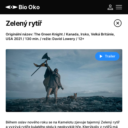
Bio Oko
Katalog filmů
Zelený rytíř
Filtrovat program
Originální název: The Green Knight / Kanada, Irsko, Velká Británie,
USA 2021 / 130 min. / režie: David Lowery / 12+
A
-
Trailer
A máme, co jsme chtěli
(2023)
A pak přišla láska...
(2022)
Aalto: Architektura emocí
(2020)
ABBA: The Movie - Fan Event
(1977)
Ada
(2021)
Adam Ondra: Posunout hranice
(2022)
Addamsova rodina 2
(2021)
AeroPress Movie
(2018)
Africká jízda
(2022)
Během oslav nového roku se na Kamelotu zjevuje tajemný Zelený rytíř
a vyzývá rytíře kulatého stolu k neobvyklé hře. Kterýkoliv z rytířů má