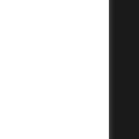
+
+
+
+