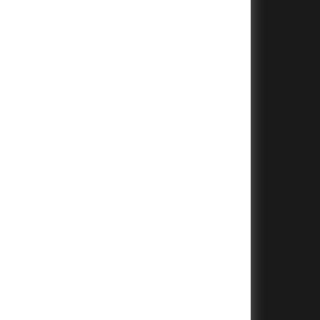
+
+
+
+