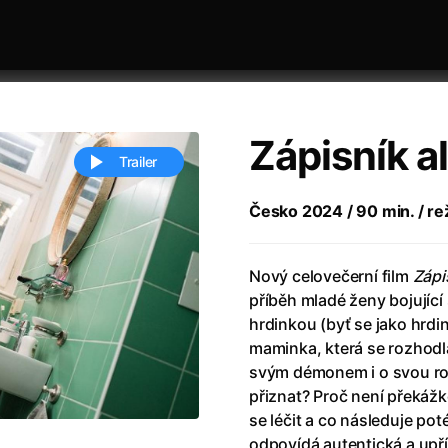
Zápisník a
Trailer
Česko 2024 / 90 min. / re
 festivaly
Řazení dle abecedy
Nový celovečerní film
Zápi
příběh mladé ženy bojující 
hrdinkou (byť se jako hrd
maminka, která se rozhodl
svým démonem i o svou rodi
přiznat? Proč není překážko
ěstí
(2024)
Annette
(2021)
se léčit a co následuje po
zení legendy
(2023)
Anora
(2024)
odpovídá autentická a upř