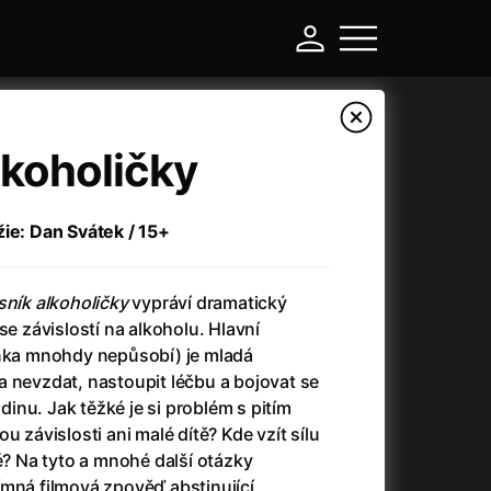
lkoholičky
žie: Dan Svátek / 15+
sník alkoholičky
vypráví dramatický
se závislostí na alkoholu. Hlavní
inka mnohdy nepůsobí) je mladá
a nevzdat, nastoupit léčbu a bojovat se
-
nu. Jak těžké je si problém s pitím
u závislosti ani malé dítě? Kde vzít sílu
Asteroid City
(2023)
té? Na tyto a mnohé další otázky
Atlas ptáků
(2021)
ímná filmová zpověď abstinující