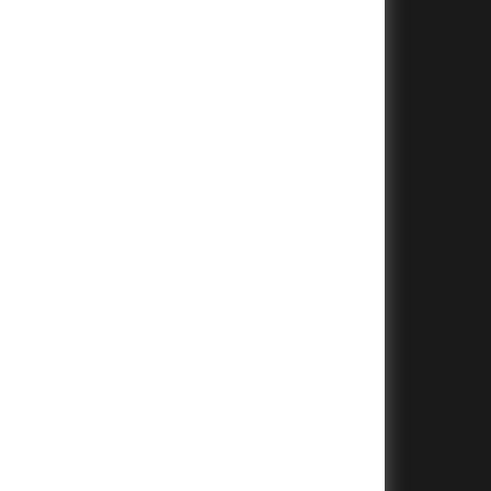
+
+
+
+
+