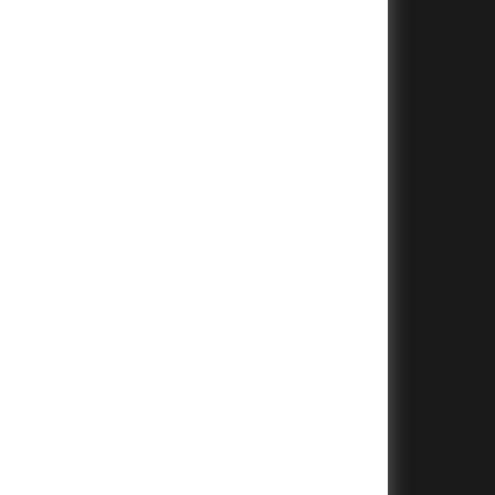
+
+
+
+