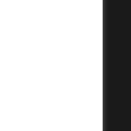
+
+
+
+