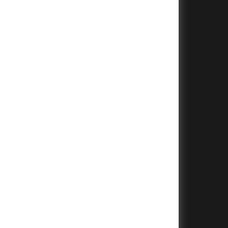
+
+
+
+