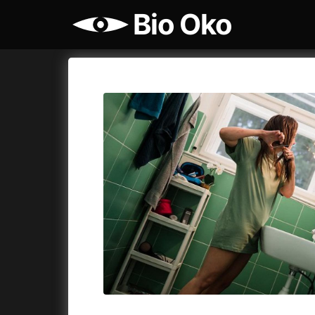
Bio Oko
Katalog filmů
Bio Oko
Cykly a
A
A máme, co jsme chtěli
(2023)
Agenti št
A pak přišla láska...
(2022)
Air: Zro