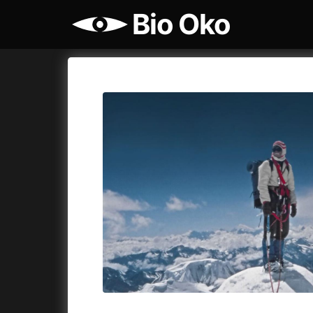
Bio Oko
Katalog filmů
Bio Oko
Cykly a
A
A máme, co jsme chtěli
(2023)
Agenti št
A pak přišla láska...
(2022)
Air: Zro