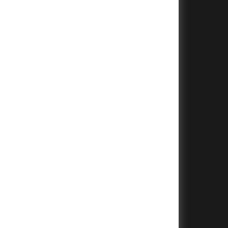
+
+
+
+