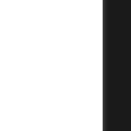
+
+
+
+