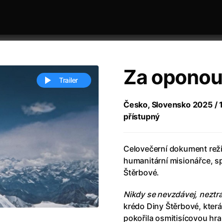
Za oponou
Trailer
Česko, Slovensko 2025 / 1
přístupný
 festivaly
Řazení dle abecedy
Celovečerní dokument reži
humanitární misionářce, s
Štěrbové.
Nikdy se nevzdávej, neztrá
ěstí
(2024)
Annette
(2021)
krédo Diny Štěrbové, která
zení legendy
(2023)
Anora
(2024)
pokořila osmitisícovou hra