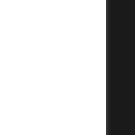
+
+
+
+