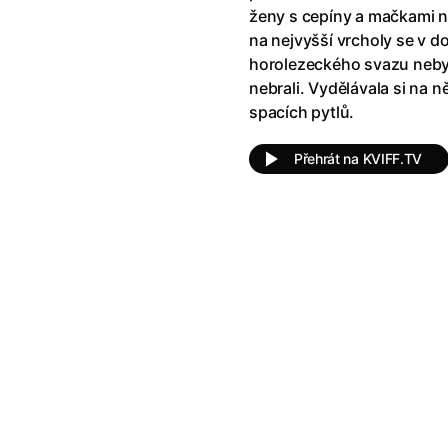
!
(2025)
Ant-Man a Wasp: Quantumania
ženy s cepíny a mačkami n
e
(2023)
Antonio Sanchez & Birdman
(20
na nejvyšší vrcholy se v 
skar
(2023)
Apokalypsa: Final Cut
(1979)
horolezeckého svazu nebyl
1)
Appofeniacs
(2025)
nebrali. Vydělávala si na 
012)
Architekt
(2025)
spacích pytlů.
ce
(2022)
Architektura ČSSR 58–89
(2024
 Montmartru
(2001)
Arco
(2025)
Přehrát na KVIFF.TV
é psycho
(2000)
Argylle: Tajný agent
(2024)
nka
(2024)
Arrietty ze světa půjčovníčků
(2
e pádu
(2023)
Arvéd
(2022)