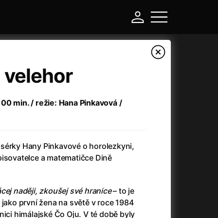
 velehor
00 min. / režie: Hana Pinkavová /
sérky Hany Pinkavové o horolezkyni,
pisovatelce a matematičce Dině
-
cej naději, zkoušej své hranice
– to je
Asteroid City
(2023)
 jako první žena na světě v roce 1984
Atlas ptáků
(2021)
nici himálajské Čo Oju. V té době byly