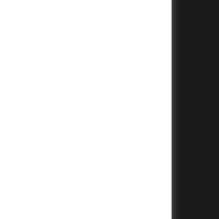
+
+
+
+