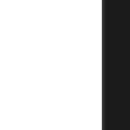
+
+
+
+