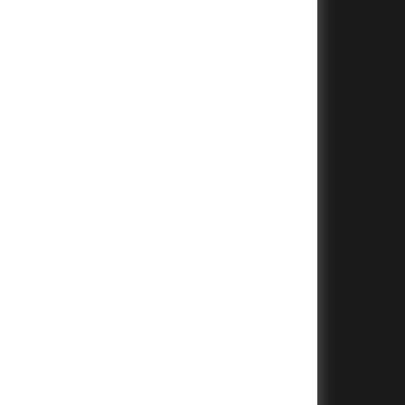
+
+
+
+
+