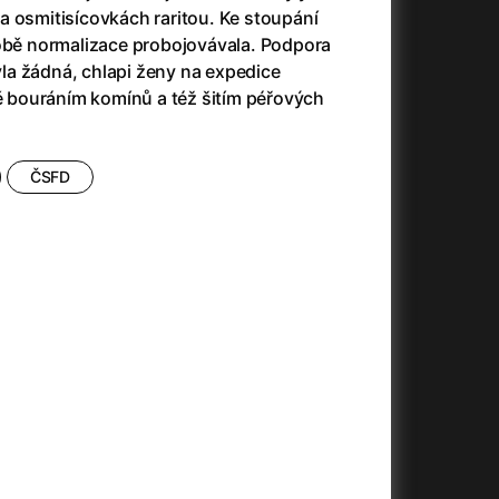
(2023)
Audience | NT Live
(2013)
a osmitisícovkách raritou. Ke stoupání
14)
Avatar
(2009)
době normalizace probojovávala. Podpora
Avatar: Oheň a popel
(2025)
a žádná, chlapi ženy na expedice
Avatar: The Way of Water
(2022)
ně bouráním komínů a též šitím péřových
Až na konec světa
(2024)
)
Až na věky
(2024)
Až přijde kocour
(1963)
ČSFD
Aznavour
(2024)
010)
+
+