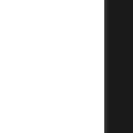
+
+
+
+