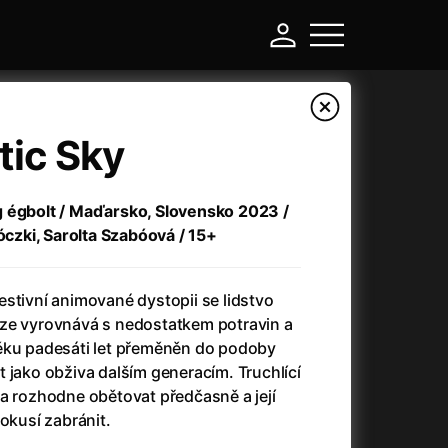
tic Sky
g égbolt / Maďarsko, Slovensko 2023 /
nóczki, Sarolta Szabóová / 15+
stivní animované dystopii se lidstvo
ze vyrovnává s nedostatkem potravin a
ěku padesáti let přeměněn do podoby
-
 jako obživa dalším generacím. Truchlící
na rozhodne obětovat předčasně a její
Asteroid City
(2023)
pokusí zabránit.
Atlas ptáků
(2021)