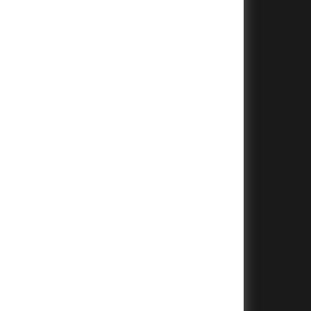
+
+
+
+
+