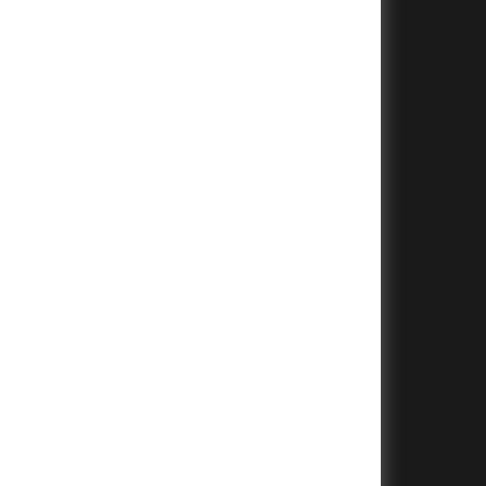
+
+
+
+