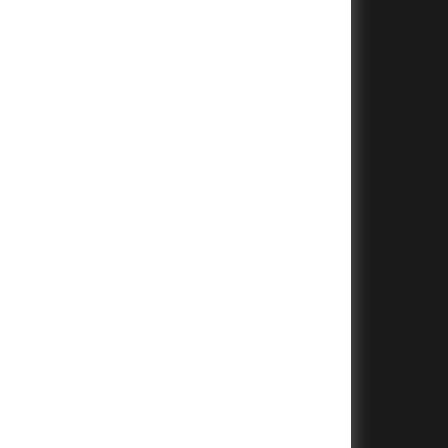
+
+
+
+