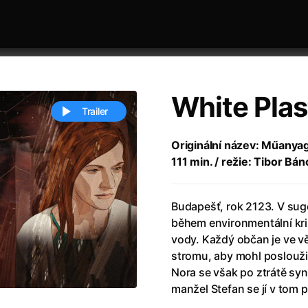
White Plas
Trailer
Originální název: Műanya
111 min. / režie: Tibor Bá
 festivaly
Řazení dle abecedy
Budapešť, rok 2123. V suge
během environmentální kri
vody. Každý občan je ve v
stromu, aby mohl posloužit
Nora se však po ztrátě sy
ěstí
(2024)
Annette
(2021)
manžel Stefan se jí v tom 
zení legendy
(2023)
Anora
(2024)