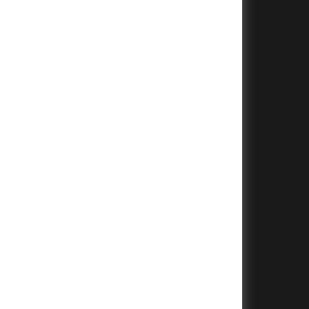
+
+
+
+