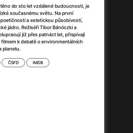
(2023)
Audience | NT Live
(2013)
stěno do sto let vzdálené budoucnosti, je
14)
Avatar
(2009)
lízké současnému světu. Na první
Avatar: Oheň a popel
(2025)
poetičností a estetickou působivostí,
Avatar: The Way of Water
(2022)
ické jádro. Režiséři Tibor Bánóczki a
Až na konec světa
(2024)
upracují již přes patnáct let, přispívají
)
Až na věky
(2024)
 filmem k debatě o environmentálních
Až přijde kocour
(1963)
a planetu.
Aznavour
(2024)
010)
ČSFD
IMDB
+
+