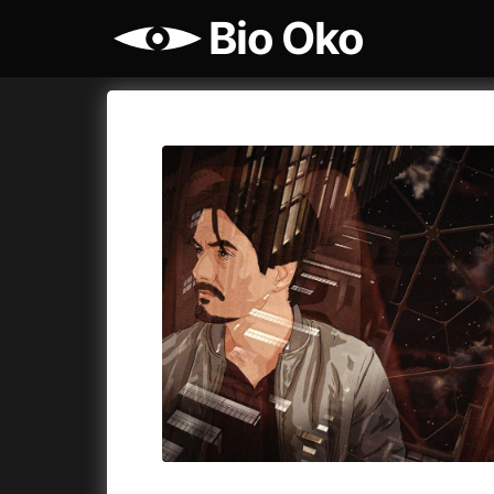
Bio Oko
Katalog filmů
Bio Oko
Cykly a
A
A máme, co jsme chtěli
(2023)
Agenti št
A pak přišla láska...
(2022)
Air: Zro