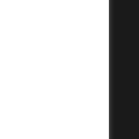
+
+
+
+