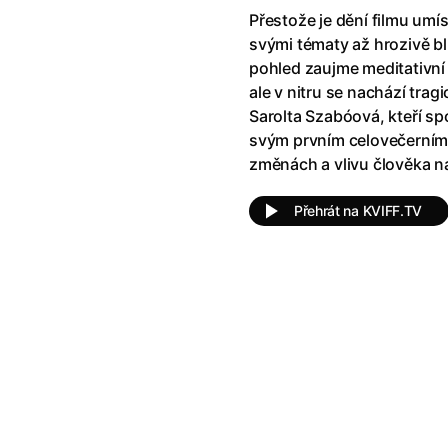
!
(2025)
Ant-Man a Wasp: Quantumania
Přestože je dění filmu umí
e
(2023)
Antonio Sanchez & Birdman
(20
svými tématy až hrozivě b
skar
(2023)
Apokalypsa: Final Cut
(1979)
pohled zaujme meditativní 
1)
Appofeniacs
(2025)
ale v nitru se nachází trag
012)
Architekt
(2025)
Sarolta Szabóová, kteří spol
ce
(2022)
Architektura ČSSR 58–89
(2024
svým prvním celovečerním
 Montmartru
(2001)
Arco
(2025)
změnách a vlivu člověka n
é psycho
(2000)
Argylle: Tajný agent
(2024)
nka
(2024)
Arrietty ze světa půjčovníčků
(2
Přehrát na KVIFF.TV
e pádu
(2023)
Arvéd
(2022)