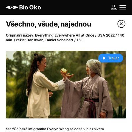
Bio Oko
Katalog filmů
Všechno, všude, najednou
Filtrovat program
Originální název: Everything Everywhere All at Once / USA 2022 / 140
min. / režie: Dan Kwan, Daniel Scheinert / 15+
A
-
Trailer
A máme, co jsme chtěli
(2023)
A pak přišla láska...
(2022)
Aalto: Architektura emocí
(2020)
ABBA: The Movie - Fan Event
(1977)
Ada
(2021)
Adam Ondra: Posunout hranice
(2022)
Addamsova rodina 2
(2021)
AeroPress Movie
(2018)
Africká jízda
(2022)
Starší čínská imigrantka Evelyn Wang se ocitá v bláznivém