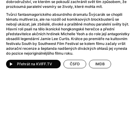
After Party
(2024)
dobrodružství, ve kterém se pokouší zachránit svět tím způsobem, že
prozkoumá paralelní vesmíry se životy, které mohla mít.
Aftersun
(2022)
Tvůrci fantasmagorického absurdního dramatu Švýcarák se chopili
Agent Čuník
(2024)
tématu multiverza, ale na rozdíl od komiksových blockbusterů se
Agenti štěstí
(2024)
nebojí ukázat, jak zběsilé, divoké a praštěné mohou paralelní světy být.
Hlavní roli psali na tělo ikonické hongkongské herečce a přední
Air: Zrození legendy
(2023)
představitelce akčních hrdinek Michelle Yeoh a do role její antagonistky
Ale mami!
(2025)
obsadili legendární Jamie Lee Curtis. Krátce po premiéře na kultovním
festivalu South by Southwest Film Festival se kolem filmu začaly vršit
Alemánie
(2023)
adorační recenze a šeptanda nadšených diváckých ohlasů jej vynesla
Alma a Oskar
(2023)
do pozice nejoriginálnějšího filmu roku.
Alpy
(2011)
Přehrát na KVIFF.TV
ČSFD
IMDB
Aluna
(2012)
Ambulance
(2022)
Amélie z Montmartru
(2001)
Americké psycho
(2000)
Amerikánka
(2024)
Anatomie pádu
(2023)
Annette
(2021)
Anora
(2024)
Ant-Man a Wasp: Quantumania
(2023)
Antonio Sanchez & Birdman
(2014)