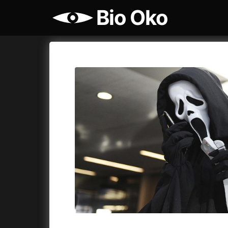
Bio Oko
Katalog filmů
Bio Oko
Cykly a
A
A máme, co jsme chtěli
(2023)
Agenti št
A pak přišla láska...
(2022)
Air: Zro