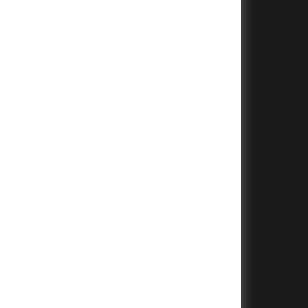
+
+
+
+