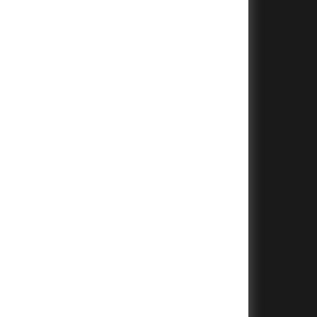
+
+
+
+
+