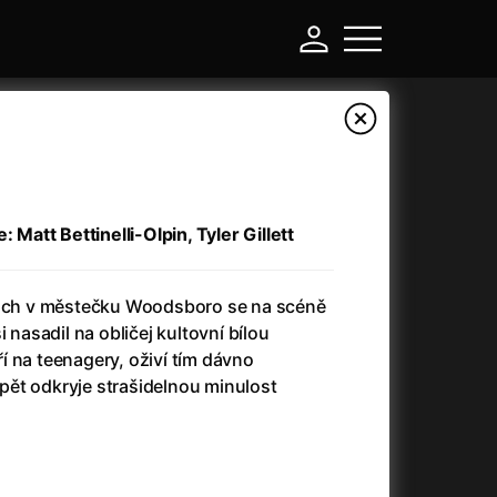
: Matt Bettinelli-Olpin, Tyler Gillett
dách v městečku Woodsboro se na scéně
i nasadil na obličej kultovní bílou
 na teenagery, oživí tím dávno
ět odkryje strašidelnou minulost
-
Asteroid City
(2023)
Atlas ptáků
(2021)