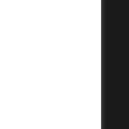
+
+
+
+