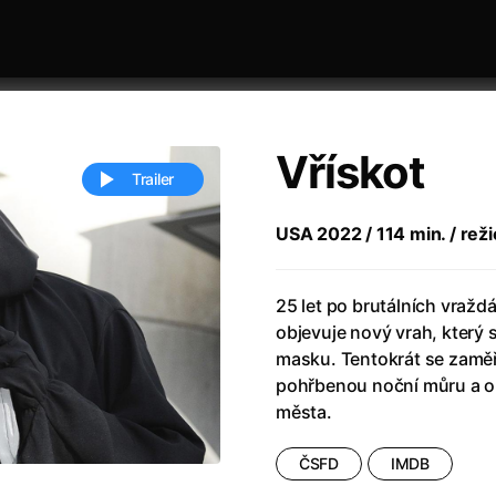
Vřískot
Trailer
USA 2022 / 114 min. / režie
 festivaly
Řazení dle abecedy
25 let po brutálních vraž
objevuje nový vrah, který s
masku. Tentokrát se zaměří
pohřbenou noční můru a op
města.
ěstí
(2024)
Annette
(2021)
ČSFD
IMDB
zení legendy
(2023)
Anora
(2024)