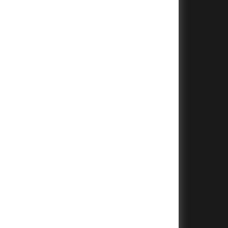
+
+
+
+