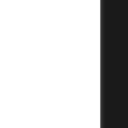
+
+
+
+