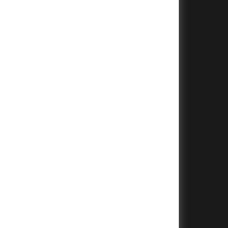
+
+
+
+