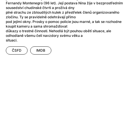
After Party
(2024)
Fernandy Montenegro (96 let). Její postava Nina žije v bezprostředním
Aftersun
(2022)
sousedství chudinské čtvrti a prožívá dny
plné strachu ze zbloudilých kulek z přestřelek členů organizovaného
Agent Čuník
(2024)
zločinu. Ty se pravidelně odehrávají přímo
Agenti štěstí
(2024)
pod jejími okny. Prosby o pomoc policie jsou marné, a tak se rozhodne
koupit kameru a sama shromažďovat
Air: Zrození legendy
(2023)
důkazy o trestné činnosti. Nehodlá být pouhou obětí situace, ale
Ale mami!
(2025)
odhodlaně všemu čelí navzdory svému věku a
situaci.
Alemánie
(2023)
Alma a Oskar
(2023)
ČSFD
IMDB
Alpy
(2011)
Aluna
(2012)
Ambulance
(2022)
Amélie z Montmartru
(2001)
Americké psycho
(2000)
Amerikánka
(2024)
Anatomie pádu
(2023)
Annette
(2021)
Anora
(2024)
Ant-Man a Wasp: Quantumania
(2023)
Antonio Sanchez & Birdman
(2014)