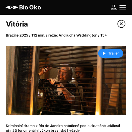
Bio Oko
Katalog filmů
Vitória
Filtrovat program
Brazílie 2025 / 112 min. / režie: Andrucha Waddington / 15+
A
-
Trailer
A máme, co jsme chtěli
(2023)
A pak přišla láska...
(2022)
Aalto: Architektura emocí
(2020)
ABBA: The Movie - Fan Event
(1977)
Ada
(2021)
Adam Ondra: Posunout hranice
(2022)
Addamsova rodina 2
(2021)
AeroPress Movie
(2018)
Africká jízda
(2022)
Kriminální drama z Rio de Janeira natočené podle skutečné události
přináší fenomenální výkon brazilské hvězdy