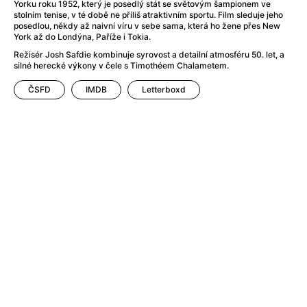
After Party
(2024)
Yorku roku 1952, který je posedlý stát se světovým šampionem ve
stolním tenise, v té době ne příliš atraktivním sportu. Film sleduje jeho
Aftersun
(2022)
posedlou, někdy až naivní víru v sebe sama, která ho žene přes New
Agent Čuník
(2024)
York až do Londýna, Paříže i Tokia.
Agenti štěstí
(2024)
Režisér Josh Safdie kombinuje syrovost a detailní atmosféru 50. let, a
silné herecké výkony v čele s Timothéem Chalametem.
Air: Zrození legendy
(2023)
Ale mami!
(2025)
ČSFD
IMDB
Letterboxd
Alemánie
(2023)
Alma a Oskar
(2023)
Alpy
(2011)
Aluna
(2012)
Ambulance
(2022)
Amélie z Montmartru
(2001)
Americké psycho
(2000)
Amerikánka
(2024)
Anatomie pádu
(2023)
Annette
(2021)
Anora
(2024)
Ant-Man a Wasp: Quantumania
(2023)
Antonio Sanchez & Birdman
(2014)