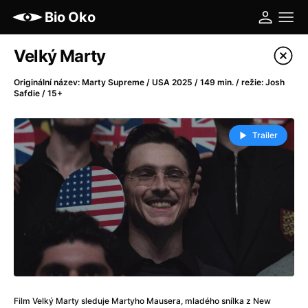
Bio Oko
Katalog filmů
Velký Marty
Filtrovat program
Originální název: Marty Supreme / USA 2025 / 149 min. / režie: Josh
Safdie / 15+
A
-
Trailer
A máme, co jsme chtěli
(2023)
A pak přišla láska...
(2022)
Aalto: Architektura emocí
(2020)
ABBA: The Movie - Fan Event
(1977)
Ada
(2021)
Adam Ondra: Posunout hranice
(2022)
Addamsova rodina 2
(2021)
AeroPress Movie
(2018)
Africká jízda
(2022)
Film Velký Marty sleduje Martyho Mausera, mladého snílka z New