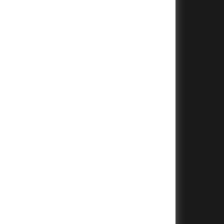
+
+
+
+