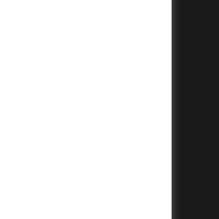
+
+
+
+