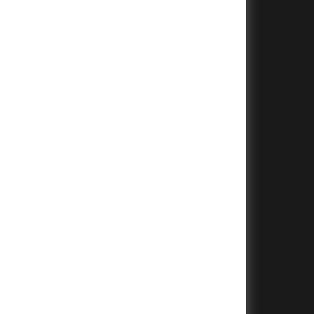
+
+
+
+