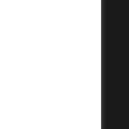
+
+
+
+