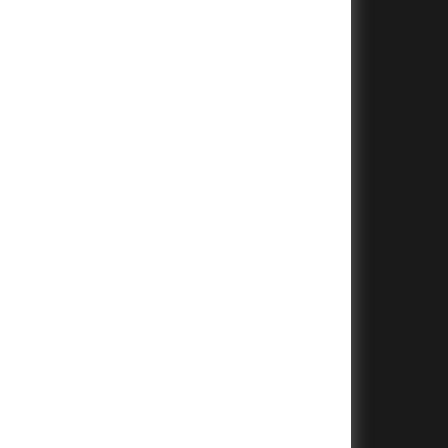
+
+
+
+