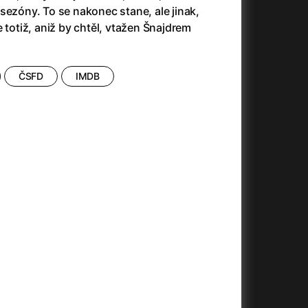
(2023)
Audience | NT Live
(2013)
sezóny. To se nakonec stane, ale jinak,
14)
Avatar
(2009)
 totiž, aniž by chtěl, vtažen Šnajdrem
Avatar: Oheň a popel
(2025)
Avatar: The Way of Water
(2022)
Až na konec světa
(2024)
ČSFD
IMDB
)
Až na věky
(2024)
Až přijde kocour
(1963)
Aznavour
(2024)
010)
+
+