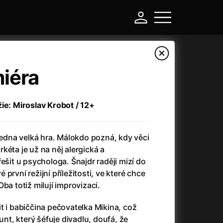
iéra
ie: Miroslav Krobot / 12+
 jedna velká hra. Málokdo pozná, kdy věci
kéta je už na něj alergická a
ešit u psychologa. Šnajdr raději mizí do
první režijní příležitosti, ve které chce
-
ba totiž milují improvizaci.
Asteroid City
(2023)
t i babiččina pečovatelka Mikina, což
Atlas ptáků
(2021)
runt, který šéfuje divadlu, doufá, že