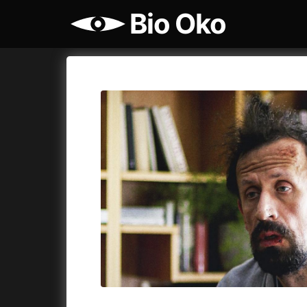
Bio Oko
Katalog filmů
Bio Oko
Cykly a
A
A máme, co jsme chtěli
(2023)
Agenti št
A pak přišla láska...
(2022)
Air: Zro