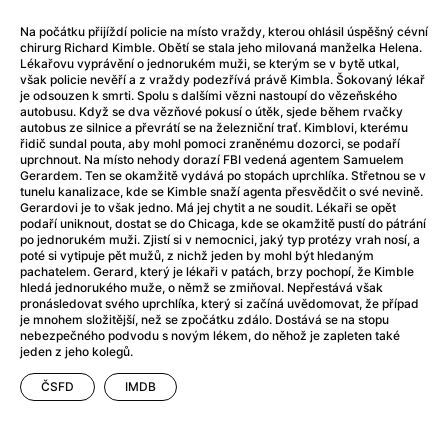
After Party
(2024)
Aftersun
(2022)
Na počátku přijíždí policie na místo vraždy, kterou ohlásil úspěšný cévní
chirurg Richard Kimble. Obětí se stala jeho milovaná manželka Helena.
Agent Čuník
(2024)
Lékařovu vyprávění o jednorukém muži, se kterým se v bytě utkal,
Agenti štěstí
(2024)
však policie nevěří a z vraždy podezřívá právě Kimbla. Šokovaný lékař
je odsouzen k smrti. Spolu s dalšími vězni nastoupí do vězeňského
Air: Zrození legendy
(2023)
autobusu. Když se dva vězňové pokusí o útěk, sjede během rvačky
Ale mami!
(2025)
autobus ze silnice a převrátí se na železniční trať. Kimblovi, kterému
řidič sundal pouta, aby mohl pomoci zraněnému dozorci, se podaří
Alemánie
(2023)
uprchnout. Na místo nehody dorazí FBI vedená agentem Samuelem
Alma a Oskar
(2023)
Gerardem. Ten se okamžitě vydává po stopách uprchlíka. Střetnou se v
tunelu kanalizace, kde se Kimble snaží agenta přesvědčit o své nevině.
Alpy
(2011)
Gerardovi je to však jedno. Má jej chytit a ne soudit. Lékaři se opět
Aluna
(2012)
podaří uniknout, dostat se do Chicaga, kde se okamžitě pustí do pátrání
po jednorukém muži. Zjistí si v nemocnici, jaký typ protézy vrah nosí, a
Ambulance
(2022)
poté si vytipuje pět mužů, z nichž jeden by mohl být hledaným
Amélie z Montmartru
(2001)
pachatelem. Gerard, který je lékaři v patách, brzy pochopí, že Kimble
hledá jednorukého muže, o němž se zmiňoval. Nepřestává však
Americké psycho
(2000)
pronásledovat svého uprchlíka, který si začíná uvědomovat, že případ
Amerikánka
(2024)
je mnohem složitější, než se zpočátku zdálo. Dostává se na stopu
nebezpečného podvodu s novým lékem, do něhož je zapleten také
Anatomie pádu
(2023)
jeden z jeho kolegů.
Annette
(2021)
Anora
(2024)
ČSFD
IMDB
Ant-Man a Wasp: Quantumania
(2023)
Antonio Sanchez & Birdman
(2014)