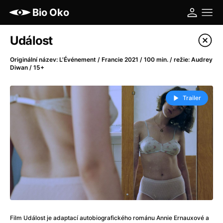
Bio Oko
Katalog filmů
Událost
Filtrovat program
Originální název: L'Événement / Francie 2021 / 100 min. / režie: Audrey
Diwan / 15+
A
-
Trailer
A máme, co jsme chtěli
(2023)
A pak přišla láska...
(2022)
Aalto: Architektura emocí
(2020)
ABBA: The Movie - Fan Event
(1977)
Ada
(2021)
Adam Ondra: Posunout hranice
(2022)
Addamsova rodina 2
(2021)
AeroPress Movie
(2018)
Africká jízda
(2022)
Film Událost je adaptací autobiografického románu Annie Ernauxové a