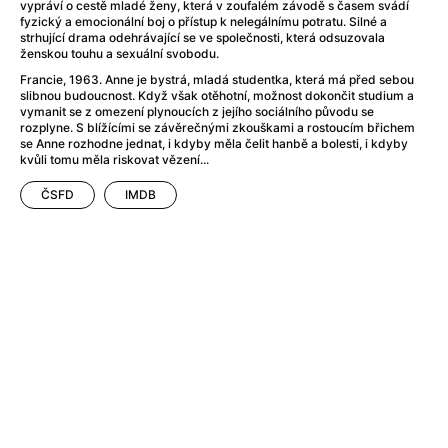
After Party
(2024)
vypráví o cestě mladé ženy, která v zoufalém závodě s časem svádí
fyzický a emocionální boj o přístup k nelegálnímu potratu. Silné a
Aftersun
(2022)
strhující drama odehrávající se ve společnosti, která odsuzovala
Agent Čuník
(2024)
ženskou touhu a sexuální svobodu.
Agenti štěstí
(2024)
Francie, 1963. Anne je bystrá, mladá studentka, která má před sebou
slibnou budoucnost. Když však otěhotní, možnost dokončit studium a
Air: Zrození legendy
(2023)
vymanit se z omezení plynoucích z jejího sociálního původu se
Ale mami!
(2025)
rozplyne. S blížícími se závěrečnými zkouškami a rostoucím břichem
se Anne rozhodne jednat, i kdyby měla čelit hanbě a bolesti, i kdyby
Alemánie
(2023)
kvůli tomu měla riskovat vězení...
Alma a Oskar
(2023)
Alpy
(2011)
ČSFD
IMDB
Aluna
(2012)
Ambulance
(2022)
Amélie z Montmartru
(2001)
Americké psycho
(2000)
Amerikánka
(2024)
Anatomie pádu
(2023)
Annette
(2021)
Anora
(2024)
Ant-Man a Wasp: Quantumania
(2023)
Antonio Sanchez & Birdman
(2014)