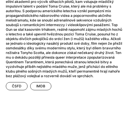
After Party
(2024)
elitní akademii pro výcvik stíhacích pilotů, kam vstupuje mladičký
impulsivní talent v podání Toma Cruise, který ale má problémy s
Aftersun
(2022)
autoritou. S podporou amerického letectva vznikl pompézní mix
Agent Čuník
(2024)
propagandistického náborového videa a popcornového akčního
melodramatu, kde se snoubí adrenalinové sekvence vzdušných
Agenti štěstí
(2024)
soubojů s romantickými intermezzy i videoklipovými pasážemi. Top
Air: Zrození legendy
(2023)
Gun se stal kasovním trhákem, reálně napomohl zájmu mladých hochů
o letectvo a také upevnil hvězdnou pozici Toma Cruise, posunul ho z
Ale mami!
(2025)
objektu dívčích pokojíčků do srdcí žen (i mužů) každého věku. Ačkoli
Alemánie
(2023)
se jednalo o ideologicky nasáklý produkt své doby, film nejen že přežil
osmdesátky díky svému modernímu stylu, který byl dílem bravurního
Alma a Oskar
(2023)
režiséra Tonyho Scotta, ale dokonce získal nečekaný druhý život. Ten
Alpy
(2011)
mu o dekádu později přinesla queer interpretace zpopularizovaná
Quentinem Tarantinem, která ponechává stranou letecké bitvy a
Aluna
(2012)
vyzdvihuje příběh nejistého mladého muže, jenž přichází do elitního
Ambulance
(2022)
klubu plného sošných mladých mužů, kteří permanentně hrají nahoře
bez plážový volejbal a rozverně dovádí ve sprchách.
Amélie z Montmartru
(2001)
Americké psycho
(2000)
ČSFD
IMDB
Amerikánka
(2024)
Anatomie pádu
(2023)
Annette
(2021)
Anora
(2024)
Ant-Man a Wasp: Quantumania
(2023)
Antonio Sanchez & Birdman
(2014)