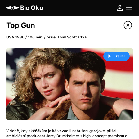
Bio Oko
Katalog filmů
Top Gun
Filtrovat program
USA 1986 / 106 min. / režie: Tony Scott / 12+
A
-
Trailer
A máme, co jsme chtěli
(2023)
A pak přišla láska...
(2022)
Aalto: Architektura emocí
(2020)
ABBA: The Movie - Fan Event
(1977)
Ada
(2021)
Adam Ondra: Posunout hranice
(2022)
Addamsova rodina 2
(2021)
AeroPress Movie
(2018)
V době, kdy akčňákům ještě vévodili nabušení gerojové, přišel
Africká jízda
(2022)
ambiciózní producent Jerry Bruckheimer s high-concept premisou o