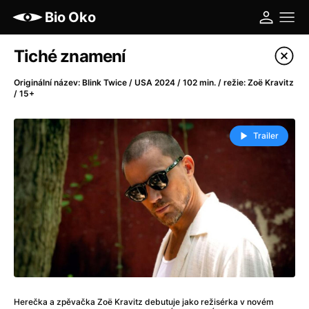
Bio Oko
Katalog filmů
Tiché znamení
Filtrovat program
Originální název: Blink Twice / USA 2024 / 102 min. / režie: Zoë Kravitz
/ 15+
A
-
Trailer
A máme, co jsme chtěli
(2023)
A pak přišla láska...
(2022)
Aalto: Architektura emocí
(2020)
ABBA: The Movie - Fan Event
(1977)
Ada
(2021)
Adam Ondra: Posunout hranice
(2022)
Addamsova rodina 2
(2021)
AeroPress Movie
(2018)
Africká jízda
(2022)
Herečka a zpěvačka Zoë Kravitz debutuje jako režisérka v novém