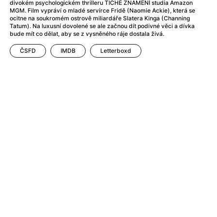
After Party
(2024)
divokém psychologickém thrilleru TICHÉ ZNAMENÍ studia Amazon
MGM. Film vypráví o mladé servírce Fridě (Naomie Ackie), která se
Aftersun
(2022)
ocitne na soukromém ostrově miliardáře Slatera Kinga (Channing
Agent Čuník
(2024)
Tatum). Na luxusní dovolené se ale začnou dít podivné věci a dívka
bude mít co dělat, aby se z vysněného ráje dostala živá.
Agenti štěstí
(2024)
Air: Zrození legendy
(2023)
ČSFD
IMDB
Letterboxd
Ale mami!
(2025)
Alemánie
(2023)
Alma a Oskar
(2023)
Alpy
(2011)
Aluna
(2012)
Ambulance
(2022)
Amélie z Montmartru
(2001)
Americké psycho
(2000)
Amerikánka
(2024)
Anatomie pádu
(2023)
Annette
(2021)
Anora
(2024)
Ant-Man a Wasp: Quantumania
(2023)
Antonio Sanchez & Birdman
(2014)