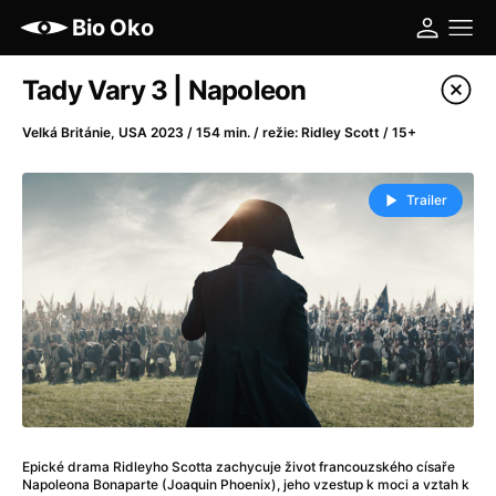
Bio Oko
Katalog filmů
Tady Vary 3 | Napoleon
Filtrovat program
Velká Británie, USA 2023 / 154 min. / režie: Ridley Scott / 15+
A
-
Trailer
A máme, co jsme chtěli
(2023)
A pak přišla láska...
(2022)
Aalto: Architektura emocí
(2020)
ABBA: The Movie - Fan Event
(1977)
Ada
(2021)
Adam Ondra: Posunout hranice
(2022)
Addamsova rodina 2
(2021)
AeroPress Movie
(2018)
Epické drama Ridleyho Scotta zachycuje život francouzského císaře
Africká jízda
(2022)
Napoleona Bonaparte (Joaquin Phoenix), jeho vzestup k moci a vztah k