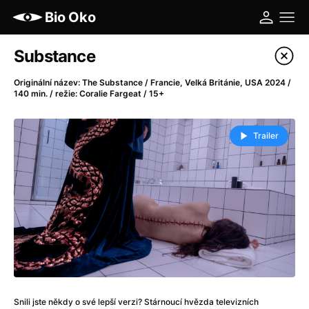
Bio Oko
Katalog filmů
Substance
Filtrovat program
Originální název: The Substance / Francie, Velká Británie, USA 2024 /
140 min. / režie: Coralie Fargeat / 15+
A
-
Trailer
A máme, co jsme chtěli
(2023)
A pak přišla láska...
(2022)
Aalto: Architektura emocí
(2020)
ABBA: The Movie - Fan Event
(1977)
Ada
(2021)
Adam Ondra: Posunout hranice
(2022)
Addamsova rodina 2
(2021)
AeroPress Movie
(2018)
Africká jízda
(2022)
Snili jste někdy o své lepší verzi? Stárnoucí hvězda televizních