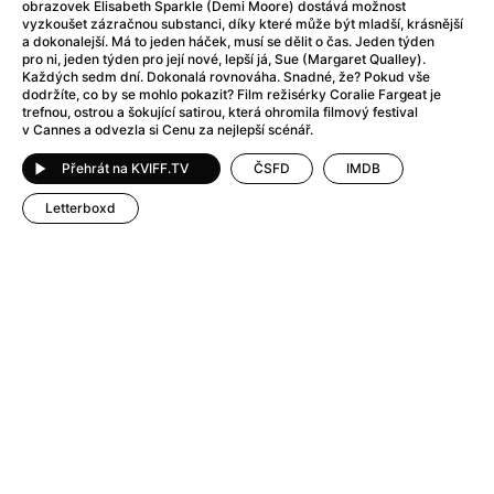
After Party
(2024)
obrazovek Elisabeth Sparkle (Demi Moore) dostává možnost
vyzkoušet zázračnou substanci, díky které může být mladší, krásnější
Aftersun
(2022)
a dokonalejší. Má to jeden háček, musí se dělit o čas. Jeden týden
Agent Čuník
(2024)
pro ni, jeden týden pro její nové, lepší já, Sue (Margaret Qualley).
Každých sedm dní. Dokonalá rovnováha. Snadné, že? Pokud vše
Agenti štěstí
(2024)
dodržíte, co by se mohlo pokazit? Film režisérky Coralie Fargeat je
Air: Zrození legendy
(2023)
trefnou, ostrou a šokující satirou, která ohromila filmový festival
v Cannes a odvezla si Cenu za nejlepší scénář.
Ale mami!
(2025)
Alemánie
(2023)
Přehrát na KVIFF.TV
ČSFD
IMDB
Alma a Oskar
(2023)
Letterboxd
Alpy
(2011)
Aluna
(2012)
Ambulance
(2022)
Amélie z Montmartru
(2001)
Americké psycho
(2000)
Amerikánka
(2024)
Anatomie pádu
(2023)
Annette
(2021)
Anora
(2024)
Ant-Man a Wasp: Quantumania
(2023)
Antonio Sanchez & Birdman
(2014)