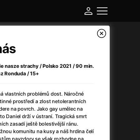
nás
ie nasze strachy / Polsko 2021 / 90 min.
asz Ronduda / 15+
á vlastních problémů dost. Náročné
inné prostředí a zlost netolerantních
 dere na povrch. Jako gay umělec na
-
o Daniel drží v ústraní. Tragická smrt
ch zasadí ještě bolestivější ránu.
Asteroid City
(2023)
ržnou komunitu na kusy a náš hrdina čelí
Atlas ptáků
(2021)
rstům navzdory se však rozhodne na