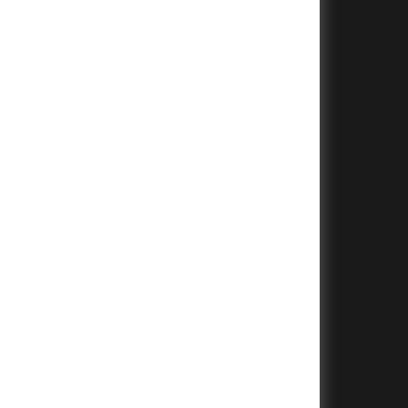
+
+
+
+