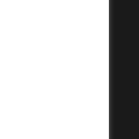
+
+
+
+
+