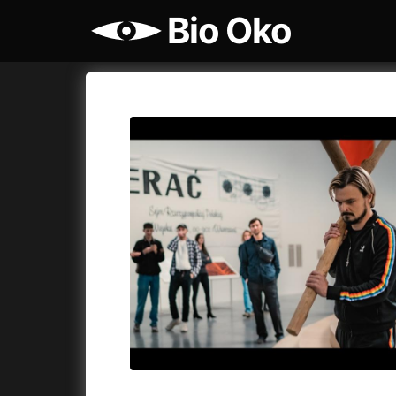
Bio Oko
Katalog filmů
Bio Oko
Cykly a
A
A máme, co jsme chtěli
(2023)
Agenti št
A pak přišla láska...
(2022)
Air: Zro