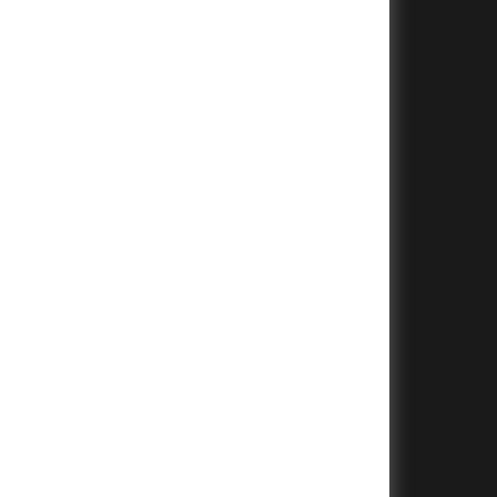
+
+
+
+