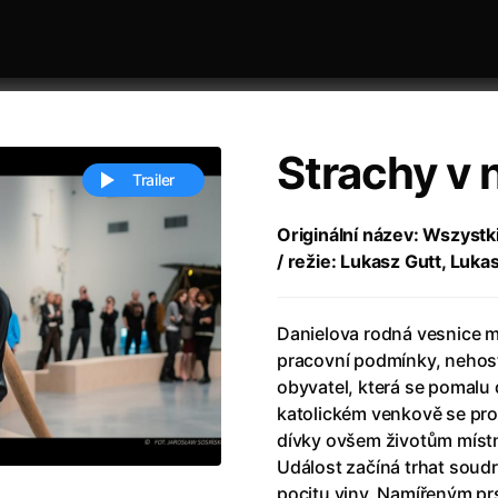
Strachy v 
Trailer
Originální název: Wszystk
/ režie: Lukasz Gutt, Luk
 festivaly
Řazení dle abecedy
Danielova rodná vesnice m
pracovní podmínky, nehost
obyvatel, která se pomalu
katolickém venkově se prot
dívky ovšem životům místní
ěstí
(2024)
Annette
(2021)
Událost začíná trhat soud
zení legendy
(2023)
Anora
(2024)
pocitu viny. Namířeným p