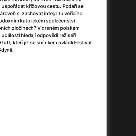
(2023)
Audience | NT Live
(2013)
uspořádat křížovou cestu. Podaří se
14)
Avatar
(2009)
roveň si zachovat integritu věřícího
Avatar: Oheň a popel
(2025)
todoxním katolickém společenství
Avatar: The Way of Water
(2022)
bních zločinech? V drsném polském
Až na konec světa
(2024)
dálostí hledají odpovědi režiséři
)
Až na věky
(2024)
tt, kteří již se snímkem ovládli Festival
Až přijde kocour
(1963)
dynii.
Aznavour
(2024)
010)
+
+