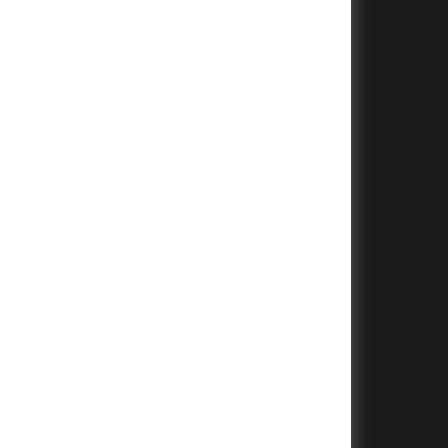
+
+
+
+