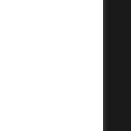
+
+
+
+