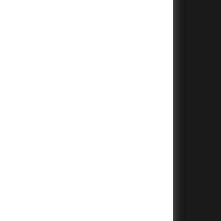
+
+
+
+