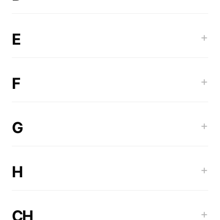
E
+
F
+
G
+
H
+
CH
+