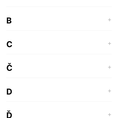
B
+
C
+
Č
+
D
+
Ď
+