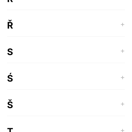
Ř
+
S
+
Ś
+
Š
+
T
+