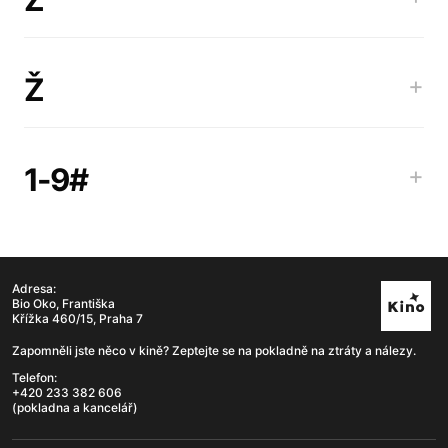
Ž
+
1-9#
+
Adresa:
Bio Oko, Františka
Křížka 460/15, Praha 7
Zapomněli jste něco v kině? Zeptejte se na pokladně na ztráty a nálezy.
Telefon:
+420 233 382 606
(pokladna a kancelář)