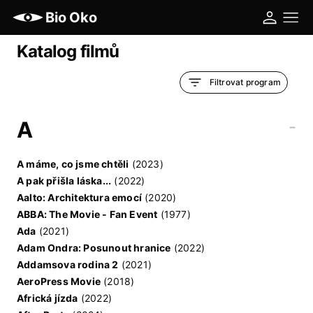
Bio Oko
Katalog filmů
Filtrovat program
A
-
A máme, co jsme chtěli
(2023)
A pak přišla láska...
(2022)
Aalto: Architektura emocí
(2020)
ABBA: The Movie - Fan Event
(1977)
Ada
(2021)
Adam Ondra: Posunout hranice
(2022)
Addamsova rodina 2
(2021)
AeroPress Movie
(2018)
Africká jízda
(2022)