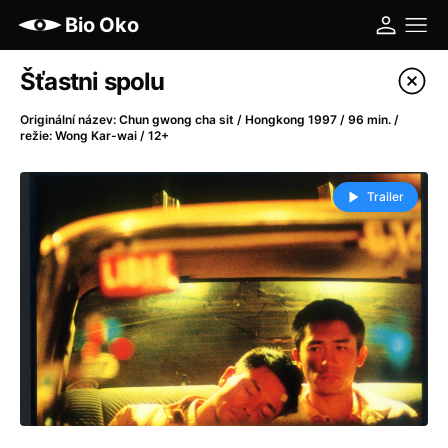
Bio Oko
Katalog filmů
Šťastni spolu
Filtrovat program
Originální název: Chun gwong cha sit / Hongkong 1997 / 96 min. /
režie: Wong Kar-wai / 12+
A
-
Trailer
A máme, co jsme chtěli
(2023)
A pak přišla láska...
(2022)
Aalto: Architektura emocí
(2020)
ABBA: The Movie - Fan Event
(1977)
Ada
(2021)
Adam Ondra: Posunout hranice
(2022)
Addamsova rodina 2
(2021)
AeroPress Movie
(2018)
Africká jízda
(2022)