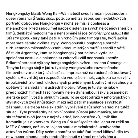
After Party
(2024)
Aftersun
(2022)
Hongkongský klasik Wong Kar-Wai natočil svou famózní postmoderní
Agent Čuník
(2024)
queer romanci
Šťastni spolu
poté, co měl za sebou sérii eklektických
Agenti štěstí
(2024)
portrétů dobového Hongkongu v nichž se mísila coolness a
melancholie. Před sebou měl naopak jeden ze svých nejoceňovanějších
Air: Zrození legendy
(2023)
filmů, delikátní melodrama o nenaplněné lásce
Stvořeni pro lásku
. Film
Ale mami!
(2025)
Šťastni spolu
, který také patří k vrcholům jeho filmografie, tvoří jakýsi
most mezi těmito dvěma styly. Wong opustil Hongkong a portrét
Alemánie
(2023)
turbulentního milostného vztahu dvou mladých mužů zasadil z větší
Alma a Oskar
(2023)
části do Argentiny, kam se hongkongský pár nejprve vydal na
společnou cestu, ale nakonec tu zakotvil kvůli nedostatku peněz.
Alpy
(2011)
Brilantní herecké výkony hongkongských hvězd Leslieho Cheunga a
Aluna
(2012)
Tonyho Leunga stojí v jádru typicky wongovského rozvolněného
filmového tvaru, který sází spíš na imprese než na racionálně budovaný
Ambulance
(2022)
systém. Hlavní děj se rozpouští do vedlejších linek, zápletka se rozvíjí v
Amélie z Montmartru
(2001)
impulzivních zlomech diktovaných pravidelnými bouřlivými rozchody a
opětovnými shledáními ústředního páru. Wong je tu stejně jako v
Americké psycho
(2000)
předchozích filmech fascinovaný nejen dynamikou lásky a osamělosti,
Amerikánka
(2024)
ale také pomíjivostí a plynutím času. To se opět odráží v jeho typických
stylistických zvláštnůstkách, mezi něž patří manipulace s rychlostí
Anatomie pádu
(2023)
záznamu, ale třeba také skládání vyprávění z různých variací na tutéž
Annette
(2021)
situaci. Tyto prostředky na první pohled působí jako manýra, ale ve
skutečnosti tvoří jeden z nejzákladnějších prostředků, jimiž film
Anora
(2024)
komunikuje s diváctvem. Wong za
Šťastni spolu
získal cenu za režii na
Ant-Man a Wasp: Quantumania
(2023)
MFF v Cannes, což stvrdilo jeho status mezinárodně uznávaného
artového tvůrce. Díky svému námětu se také řadí mezi klíčová díla tzv.
Antonio Sanchez & Birdman
(2014)
new queer cinema, tedy tehdejšího hnutí v rámci nezávislého a