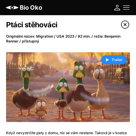
Bio Oko
Katalog filmů
Ptáci stěhováci
Filtrovat program
Originální název: Migration / USA 2023 / 92 min. / režie: Benjamin
Renner / přístupný
A
-
Trailer
A máme, co jsme chtěli
(2023)
A pak přišla láska...
(2022)
Aalto: Architektura emocí
(2020)
ABBA: The Movie - Fan Event
(1977)
Ada
(2021)
Adam Ondra: Posunout hranice
(2022)
Addamsova rodina 2
(2021)
AeroPress Movie
(2018)
Africká jízda
(2022)
Když nevystrčíte paty z domu, nic se vám nestane. Taková je v kostce