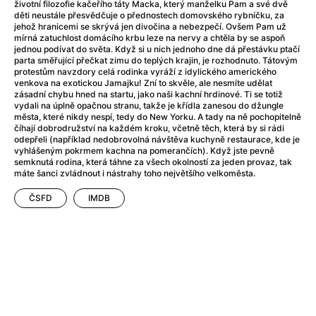
After Party
(2024)
životní filozofie kačeřího táty Macka, který manželku Pam a své dvě
děti neustále přesvědčuje o přednostech domovského rybníčku, za
Aftersun
(2022)
jehož hranicemi se skrývá jen divočina a nebezpečí. Ovšem Pam už
Agent Čuník
(2024)
mírná zatuchlost domácího krbu leze na nervy a chtěla by se aspoň
jednou podívat do světa. Když si u nich jednoho dne dá přestávku ptačí
Agenti štěstí
(2024)
parta směřující přečkat zimu do teplých krajin, je rozhodnuto. Tátovým
Air: Zrození legendy
(2023)
protestům navzdory celá rodinka vyráží z idylického amerického
venkova na exotickou Jamajku! Zní to skvěle, ale nesmíte udělat
Ale mami!
(2025)
zásadní chybu hned na startu, jako naši kachní hrdinové. Ti se totiž
Alemánie
(2023)
vydali na úplně opačnou stranu, takže je křídla zanesou do džungle
města, které nikdy nespí, tedy do New Yorku. A tady na ně pochopitelně
Alma a Oskar
(2023)
číhají dobrodružství na každém kroku, včetně těch, která by si rádi
Alpy
(2011)
odepřeli (například nedobrovolná návštěva kuchyně restaurace, kde je
vyhlášeným pokrmem kachna na pomerančích). Když jste pevně
Aluna
(2012)
semknutá rodina, která táhne za všech okolností za jeden provaz, tak
Ambulance
(2022)
máte šanci zvládnout i nástrahy toho největšího velkoměsta.
Amélie z Montmartru
(2001)
ČSFD
IMDB
Americké psycho
(2000)
Amerikánka
(2024)
Anatomie pádu
(2023)
Annette
(2021)
Anora
(2024)
Ant-Man a Wasp: Quantumania
(2023)
Antonio Sanchez & Birdman
(2014)