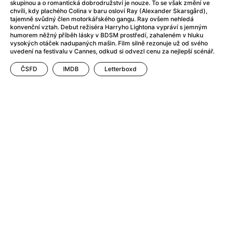
After Party
(2024)
skupinou a o romantická dobrodružství je nouze. To se však změní ve
chvíli, kdy plachého Colina v baru osloví Ray (Alexander Skarsgård),
Aftersun
(2022)
tajemně svůdný člen motorkářského gangu. Ray ovšem nehledá
Agent Čuník
(2024)
konvenční vztah. Debut režiséra Harryho Lightona vypráví s jemným
humorem něžný příběh lásky v BDSM prostředí, zahaleném v hluku
Agenti štěstí
(2024)
vysokých otáček nadupaných mašin. Film silně rezonuje už od svého
Air: Zrození legendy
(2023)
uvedení na festivalu v Cannes, odkud si odvezl cenu za nejlepší scénář.
Ale mami!
(2025)
ČSFD
IMDB
Letterboxd
Alemánie
(2023)
Alma a Oskar
(2023)
Alpy
(2011)
Aluna
(2012)
Ambulance
(2022)
Amélie z Montmartru
(2001)
Americké psycho
(2000)
Amerikánka
(2024)
Anatomie pádu
(2023)
Annette
(2021)
Anora
(2024)
Ant-Man a Wasp: Quantumania
(2023)
Antonio Sanchez & Birdman
(2014)