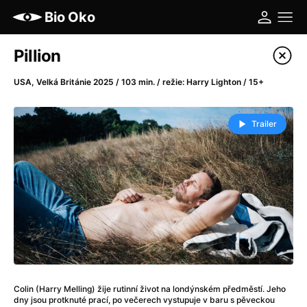
Bio Oko
Katalog filmů
Pillion
Filtrovat program
USA, Velká Británie 2025 / 103 min. / režie: Harry Lighton / 15+
A
-
Trailer
A máme, co jsme chtěli
(2023)
A pak přišla láska...
(2022)
Aalto: Architektura emocí
(2020)
ABBA: The Movie - Fan Event
(1977)
Ada
(2021)
Adam Ondra: Posunout hranice
(2022)
Addamsova rodina 2
(2021)
AeroPress Movie
(2018)
Colin (Harry Melling) žije rutinní život na londýnském předměstí. Jeho
Africká jízda
(2022)
dny jsou protknuté prací, po večerech vystupuje v baru s pěveckou