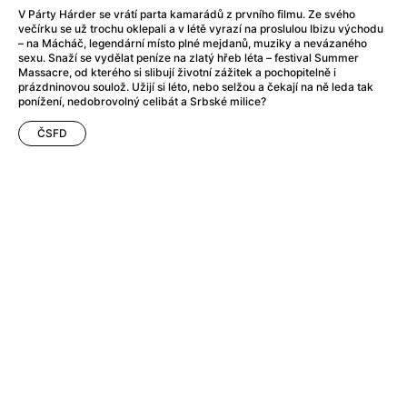
After Party
(2024)
V Párty Hárder se vrátí parta kamarádů z prvního filmu. Ze svého
Aftersun
(2022)
večírku se už trochu oklepali a v létě vyrazí na proslulou Ibizu východu
– na Mácháč, legendární místo plné mejdanů, muziky a nevázaného
Agent Čuník
(2024)
sexu. Snaží se vydělat peníze na zlatý hřeb léta – festival Summer
Agenti štěstí
(2024)
Massacre, od kterého si slibují životní zážitek a pochopitelně i
prázdninovou soulož. Užijí si léto, nebo selžou a čekají na ně leda tak
Air: Zrození legendy
(2023)
ponížení, nedobrovolný celibát a Srbské milice?
Ale mami!
(2025)
Alemánie
(2023)
ČSFD
Alma a Oskar
(2023)
Alpy
(2011)
Aluna
(2012)
Ambulance
(2022)
Amélie z Montmartru
(2001)
Americké psycho
(2000)
Amerikánka
(2024)
Anatomie pádu
(2023)
Annette
(2021)
Anora
(2024)
Ant-Man a Wasp: Quantumania
(2023)
Antonio Sanchez & Birdman
(2014)