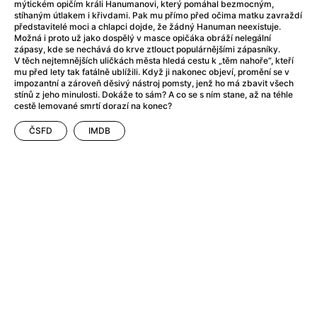
After Party
(2024)
mýtickém opičím králi Hanumanovi, který pomáhal bezmocným,
stíhaným útlakem i křivdami. Pak mu přímo před očima matku zavraždí
Aftersun
(2022)
představitelé moci a chlapci dojde, že žádný Hanuman neexistuje.
Agent Čuník
(2024)
Možná i proto už jako dospělý v masce opičáka obráží nelegální
zápasy, kde se nechává do krve ztlouct populárnějšími zápasníky.
Agenti štěstí
(2024)
V těch nejtemnějších uličkách města hledá cestu k „těm nahoře“, kteří
Air: Zrození legendy
(2023)
mu před lety tak fatálně ublížili. Když ji nakonec objeví, promění se v
impozantní a zároveň děsivý nástroj pomsty, jenž ho má zbavit všech
Ale mami!
(2025)
stínů z jeho minulosti. Dokáže to sám? A co se s ním stane, až na téhle
Alemánie
(2023)
cestě lemované smrtí dorazí na konec?
Alma a Oskar
(2023)
ČSFD
IMDB
Alpy
(2011)
Aluna
(2012)
Ambulance
(2022)
Amélie z Montmartru
(2001)
Americké psycho
(2000)
Amerikánka
(2024)
Anatomie pádu
(2023)
Annette
(2021)
Anora
(2024)
Ant-Man a Wasp: Quantumania
(2023)
Antonio Sanchez & Birdman
(2014)