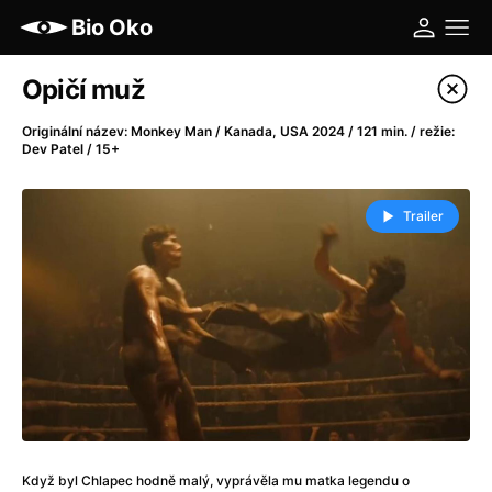
Bio Oko
Katalog filmů
Opičí muž
Filtrovat program
Originální název: Monkey Man / Kanada, USA 2024 / 121 min. / režie:
Dev Patel / 15+
A
-
Trailer
A máme, co jsme chtěli
(2023)
A pak přišla láska...
(2022)
Aalto: Architektura emocí
(2020)
ABBA: The Movie - Fan Event
(1977)
Ada
(2021)
Adam Ondra: Posunout hranice
(2022)
Addamsova rodina 2
(2021)
AeroPress Movie
(2018)
Africká jízda
(2022)
Když byl Chlapec hodně malý, vyprávěla mu matka legendu o