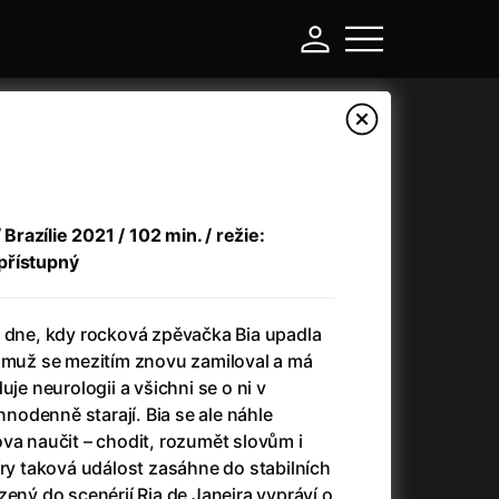
 Brazílie 2021 / 102 min. / režie:
přístupný
e dne, kdy rocková zpěvačka Bia upadla
í muž se mezitím znovu zamiloval a má
uje neurologii a všichni se o ni v
-
odenně starají. Bia se ale náhle
va naučit – chodit, rozumět slovům i
Asteroid City
(2023)
íry taková událost zasáhne do stabilních
Atlas ptáků
(2021)
zený do scenérií Ria de Janeira vypráví o