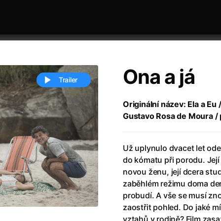
Ona a já
Trailer
Originální název: Ela a Eu /
Gustavo Rosa de Moura / 
 festivaly
Řazení dle abecedy
Už uplynulo dvacet let od
do kómatu při porodu. Jej
novou ženu, její dcera stud
zaběhlém režimu doma denn
probudí. A vše se musí zno
ěstí
(2024)
Annette
(2021)
zaostřit pohled. Do jaké m
zení legendy
(2023)
Anora
(2024)
vztahů v rodině? Film zasa