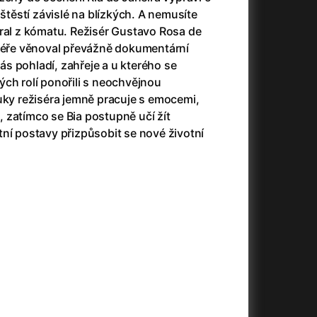
(2023)
Audience | NT Live
(2013)
 štěstí závislé na blízkých. A nemusíte
14)
Avatar
(2009)
bral z kómatu. Režisér Gustavo Rosa de
Avatar: Oheň a popel
(2025)
riéře věnoval převážně dokumentární
Avatar: The Way of Water
(2022)
 nás pohladí, zahřeje a u kterého se
Až na konec světa
(2024)
ch rolí ponořili s neochvějnou
)
Až na věky
(2024)
uky režiséra jemně pracuje s emocemi,
Až přijde kocour
(1963)
 zatímco se Bia postupně učí žít
Aznavour
(2024)
ní postavy přizpůsobit se nové životní
010)
+
+