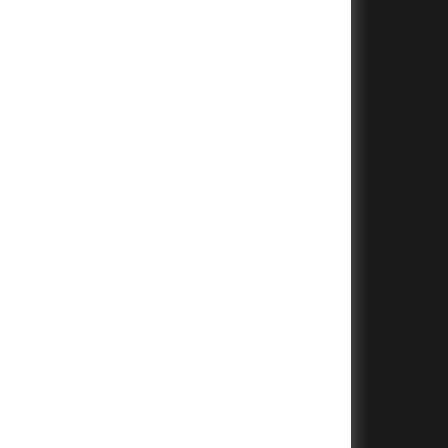
+
+
+
+