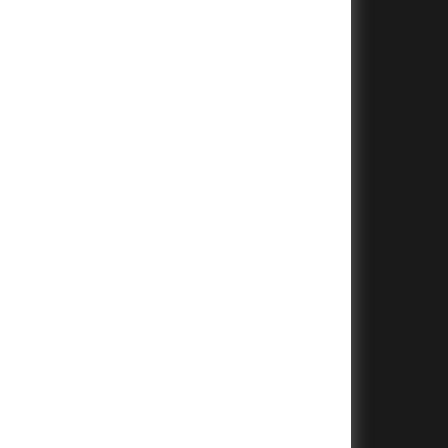
+
+
+
+
+