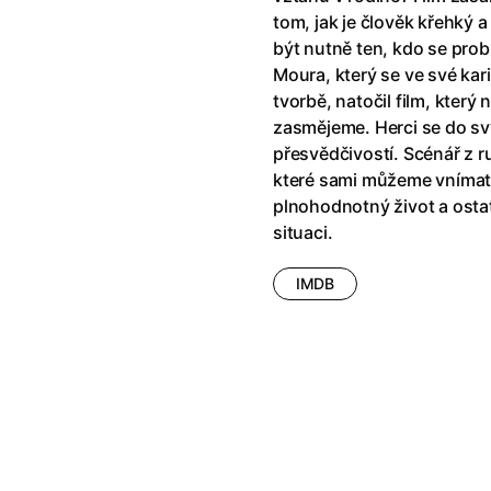
!
(2025)
Ant-Man a Wasp: Quantumania
tom, jak je člověk křehký a
e
(2023)
Antonio Sanchez & Birdman
(20
být nutně ten, kdo se pro
skar
(2023)
Apokalypsa: Final Cut
(1979)
Moura, který se ve své ka
1)
Appofeniacs
(2025)
tvorbě, natočil film, který
012)
Architekt
(2025)
zasmějeme. Herci se do svý
ce
(2022)
Architektura ČSSR 58–89
(2024
přesvědčivostí. Scénář z r
 Montmartru
(2001)
Arco
(2025)
které sami můžeme vnímat,
é psycho
(2000)
Argylle: Tajný agent
(2024)
plnohodnotný život a ostat
nka
(2024)
Arrietty ze světa půjčovníčků
(2
situaci.
e pádu
(2023)
Arvéd
(2022)
IMDB