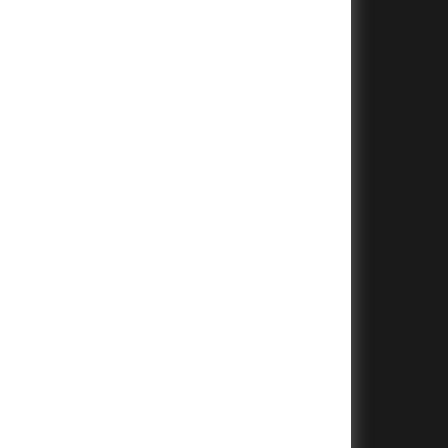
+
+
+
+