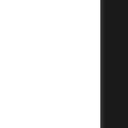
+
+
+
+