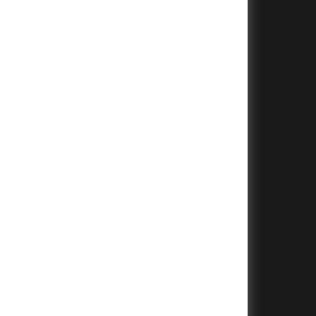
+
+
+
+