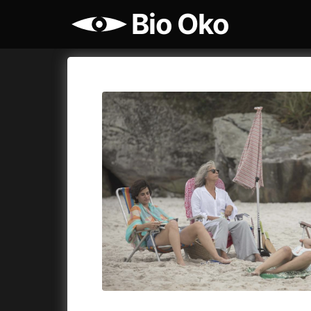
Bio Oko
Katalog filmů
Bio Oko
Cykly a
A
A máme, co jsme chtěli
(2023)
Agenti št
A pak přišla láska...
(2022)
Air: Zro