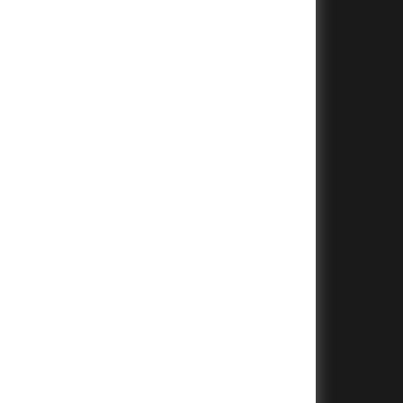
+
+
+
+