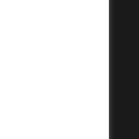
+
+
+
+