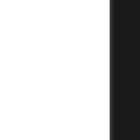
+
+
+
+
+