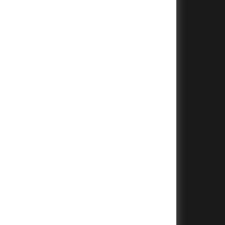
+
+
+
+