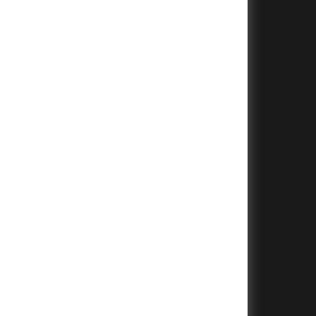
+
+
+
+