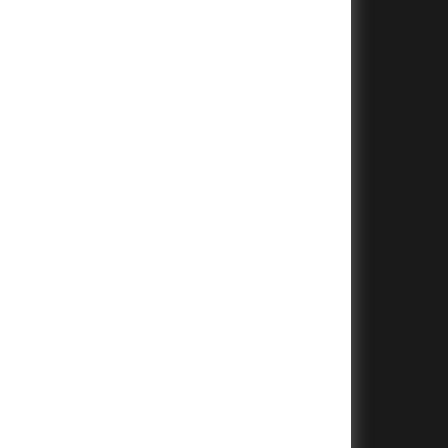
+
+
+
+