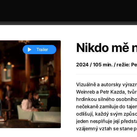
Nikdo mě 
Trailer
2024 / 105 min. / režie: 
 festivaly
Řazení dle abecedy
Vizuálně a autorsky výrazn
Weinreb a Petr Kazda, tvůr
hrdinkou silného osobního
nečekaně zamiluje do taje
odlišují, každý svým způs
jeden nesplňuje její předs
ěstí
(2024)
Annette
(2021)
vzájemný vztah se stane p
zení legendy
(2023)
Anora
(2024)