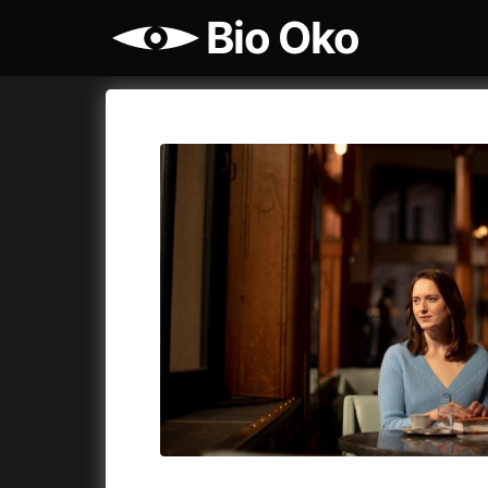
Bio Oko
Katalog filmů
Bio Oko
Cykly a
A
A máme, co jsme chtěli
(2023)
Agenti št
A pak přišla láska...
(2022)
Air: Zro