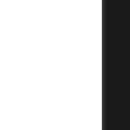
+
+
+
+