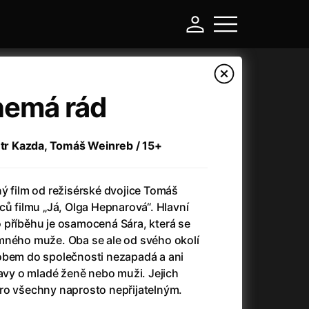
nemá rád
Petr Kazda, Tomáš Weinreb / 15+
ý film od režisérské dvojice Tomáš
ců filmu „Já, Olga Hepnarová“. Hlavní
 příběhu je osamocená Sára, která se
mného muže. Oba se ale od svého okolí
-
obem do společnosti nezapadá a ani
tavy o mladé ženě nebo muži. Jejich
Asteroid City
(2023)
ro všechny naprosto nepřijatelným.
Atlas ptáků
(2021)