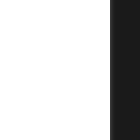
+
+
+
+