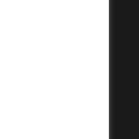
+
+
+
+