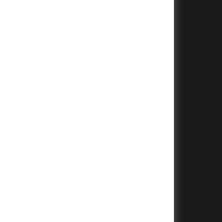
+
+
+
+