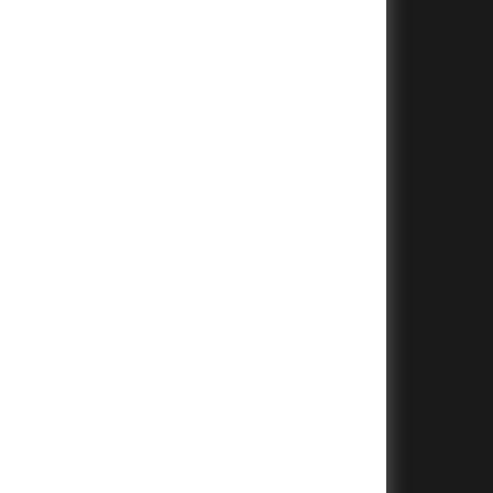
+
+
+
+