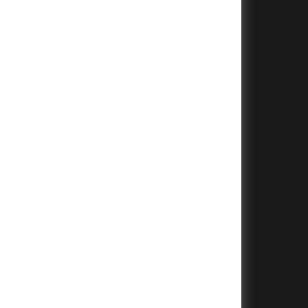
+
+
+
+