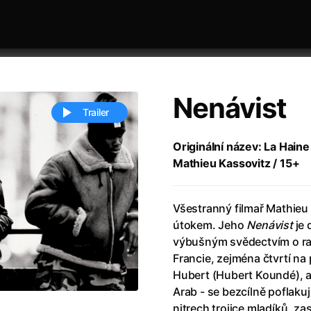
Nenávist
Trailer
Originální název: La Haine 
Mathieu Kassovitz / 15+
 festivaly
Řazení dle abecedy
Všestranný filmař Mathieu 
útokem. Jeho
Nenávist
je 
výbušným svědectvím o ras
Francie, zejména čtvrtí na 
Hubert (Hubert Koundé), a 
ěstí
(2024)
Annette
(2021)
Arab - se bezcílně poflaku
zení legendy
(2023)
Anora
(2024)
nitrech trojice mladíků, zas