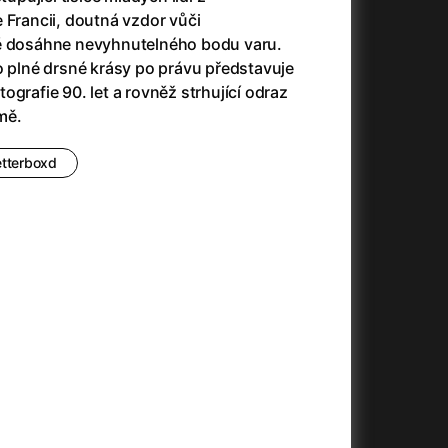
(2023)
Audience | NT Live
(2013)
 Francii, doutná vzdor vůči
14)
Avatar
(2009)
ně dosáhne nevyhnutelného bodu varu.
Avatar: Oheň a popel
(2025)
o plné drsné krásy po právu představuje
Avatar: The Way of Water
(2022)
ografie 90. let a rovněž strhující odraz
Až na konec světa
(2024)
emě.
)
Až na věky
(2024)
Až přijde kocour
(1963)
etterboxd
Aznavour
(2024)
010)
+
+