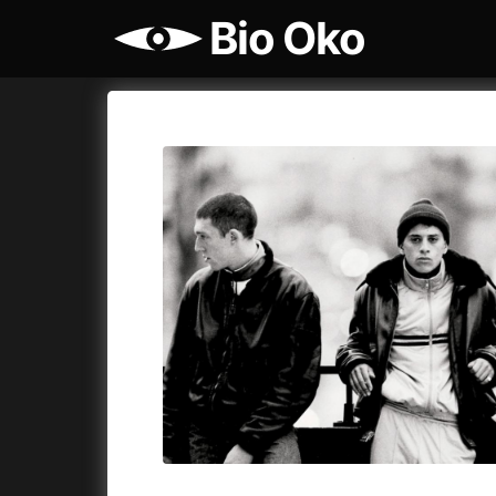
Bio Oko
Katalog filmů
Bio Oko
Cykly a
A
A máme, co jsme chtěli
(2023)
Agenti št
A pak přišla láska...
(2022)
Air: Zro