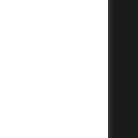
+
+
+
+
+