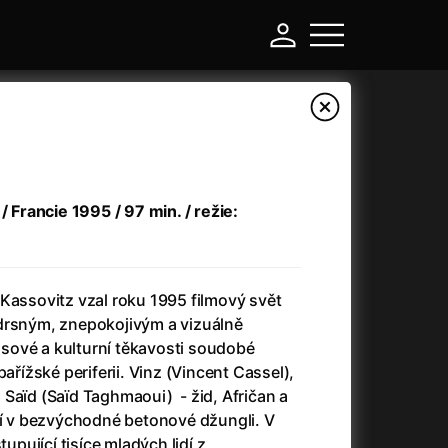
/ Francie 1995 / 97 min. / režie:
Kassovitz vzal roku 1995 filmový svět
drsným, znepokojivým a vizuálně
ové a kulturní těkavosti soudobé
-
pařížské periferii. Vinz (Vincent Cassel),
Saïd (Saïd Taghmaoui) - žid, Afričan a
Asteroid City
(2023)
jí v bezvýchodné betonové džungli. V
Atlas ptáků
(2021)
tupující tisíce mladých lidí z