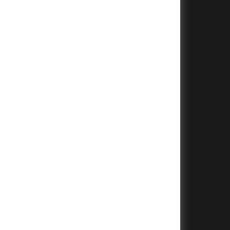
+
+
+
+
+