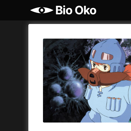
Bio Oko
Katalog filmů
Bio Oko
Cykly a
A
A máme, co jsme chtěli
(2023)
Agenti št
A pak přišla láska...
(2022)
Air: Zro