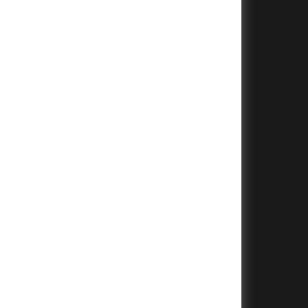
+
+
+
+