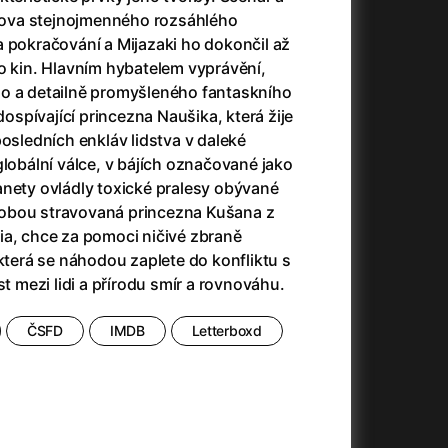
(2023)
Audience | NT Live
(2013)
torova stejnojmenného rozsáhlého
14)
Avatar
(2009)
 pokračování a Mijazaki ho dokončil až
Avatar: Oheň a popel
(2025)
o kin. Hlavním hybatelem vyprávění,
Avatar: The Way of Water
(2022)
o a detailně promyšleného fantaskního
Až na konec světa
(2024)
 dospívající princezna Naušika, která žije
)
Až na věky
(2024)
posledních enkláv lidstva v daleké
Až přijde kocour
(1963)
globální válce, v bájích označované jako
Aznavour
(2024)
anety ovládly toxické pralesy obývané
010)
obou stravovaná princezna Kušana z
ia, chce za pomoci ničivé zbraně
 která se náhodou zaplete do konfliktu s
st mezi lidi a přírodu smír a rovnováhu.
ČSFD
IMDB
Letterboxd
+
+