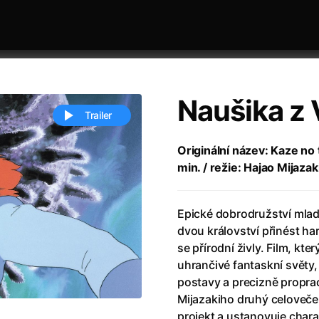
Naušika z 
Trailer
Originální název: Kaze no
min. / režie: Hajao Mijazak
 festivaly
Řazení dle abecedy
Epické dobrodružství mlad
dvou království přinést ha
se přírodní živly. Film, kt
uhrančivé fantaskní světy, 
postavy a precizně propr
ěstí
(2024)
Annette
(2021)
Mijazakiho druhý celovečer
zení legendy
(2023)
Anora
(2024)
projekt a ustanovuje chara