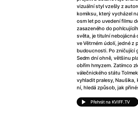
!
(2025)
Ant-Man a Wasp: Quantumania
vizuální styl vzešly z au
e
(2023)
Antonio Sanchez & Birdman
(20
komiksu, který vycházel na
skar
(2023)
Apokalypsa: Final Cut
(1979)
osm let po uvedení filmu d
1)
Appofeniacs
(2025)
zasazeného do pohlcujícíh
012)
Architekt
(2025)
světa, je titulní nebojácná
ce
(2022)
Architektura ČSSR 58–89
(2024
ve Větrném údolí, jedné z 
 Montmartru
(2001)
Arco
(2025)
budoucnosti. Po zničující 
é psycho
(2000)
Argylle: Tajný agent
(2024)
Sedm dní ohně, většinu pl
nka
(2024)
Arrietty ze světa půjčovníčků
(2
obřím hmyzem. Zatímco zl
e pádu
(2023)
Arvéd
(2022)
válečnického státu Tolmek
vyhladit pralesy, Naušika,
ní, hledá způsob, jak přiné
Přehrát na KVIFF.TV