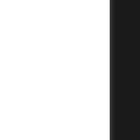
+
+
+
+