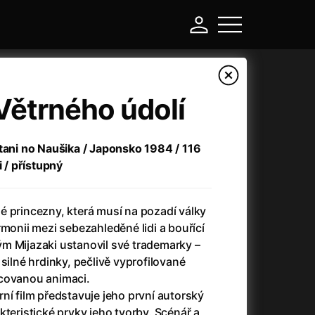
Větrného údolí
 tani no Naušika / Japonsko 1984 / 116
i / přístupný
é princezny, která musí na pozadí války
rmonii mezi sebezahleděné lidi a bouřící
erým Mijazaki ustanovil své trademarky –
-
silné hrdinky, pečlivě vyprofilované
acovanou animaci.
Asteroid City
(2023)
ní film představuje jeho první autorský
Atlas ptáků
(2021)
kteristické prvky jeho tvorby. Scénář a