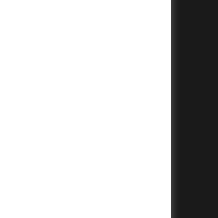
+
+
+
+