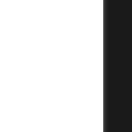
+
+
+
+