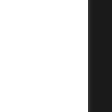
+
+
+
+