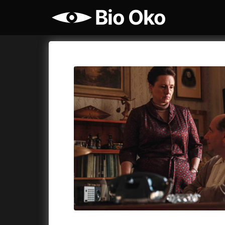
Bio Oko
Katalog filmů
Bio Oko
Cykly a
A
A máme, co jsme chtěli
(2023)
Agenti št
A pak přišla láska...
(2022)
Air: Zro