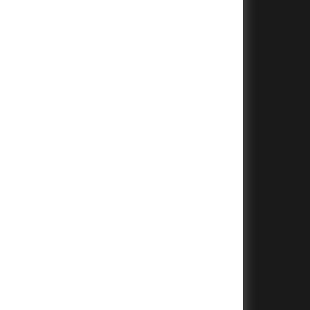
+
+
+
+