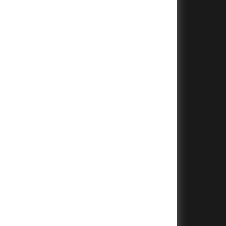
+
+
+
+