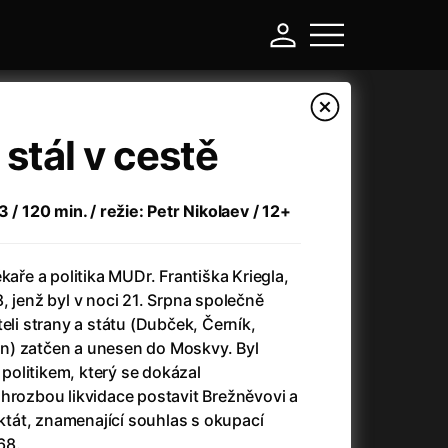
 stál v cestě
 / 120 min. / režie: Petr Nikolaev / 12+
kaře a politika MUDr. Františka Kriegla,
, jenž byl v noci 21. Srpna společně
eli strany a státu (Dubček, Černík,
n) zatčen a unesen do Moskvy. Byl
-
olitikem, který se dokázal
hrozbou likvidace postavit Brežněvovi a
Asteroid City
(2023)
tát, znamenající souhlas s okupací
Atlas ptáků
(2021)
68.