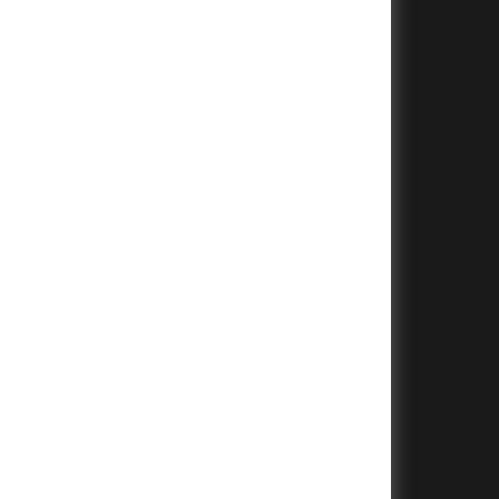
+
+
+
+
+