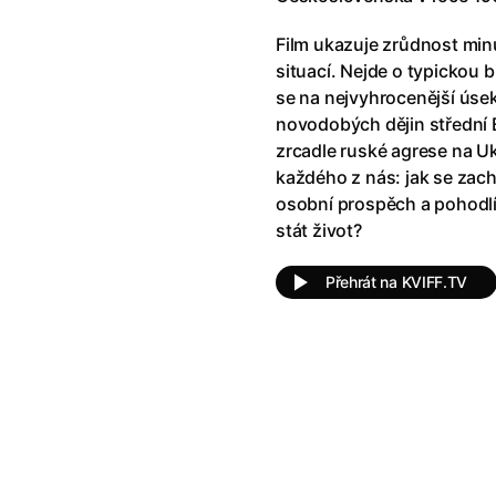
!
(2025)
Ant-Man a Wasp: Quantumania
e
(2023)
Antonio Sanchez & Birdman
(20
Film ukazuje zrůdnost minu
skar
(2023)
Apokalypsa: Final Cut
(1979)
situací. Nejde o typickou b
1)
Appofeniacs
(2025)
se na nejvyhrocenější úsek 
012)
Architekt
(2025)
novodobých dějin střední 
ce
(2022)
Architektura ČSSR 58–89
(2024
zrcadle ruské agrese na U
 Montmartru
(2001)
Arco
(2025)
každého z nás: jak se zach
é psycho
(2000)
Argylle: Tajný agent
(2024)
osobní prospěch a pohodlí
nka
(2024)
Arrietty ze světa půjčovníčků
(2
stát život?
e pádu
(2023)
Arvéd
(2022)
Přehrát na KVIFF.TV