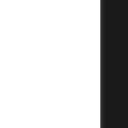
+
+
+
+