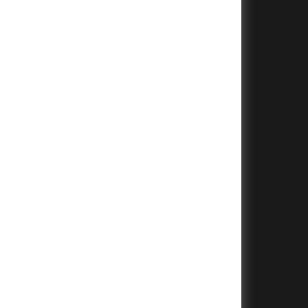
+
+
+
+