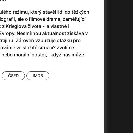
(2023)
Audience | NT Live
(2013)
14)
Avatar
(2009)
lého režimu, který stavěl lidi do těžkých
Avatar: Oheň a popel
(2025)
iografii, ale o filmové drama, zaměřující
Avatar: The Way of Water
(2022)
z Krieglova života - a vlastně i
Až na konec světa
(2024)
Evropy. Nesmírnou aktuálnost získává v
)
Až na věky
(2024)
krajinu. Zároveň vzbuzuje otázku pro
Až přijde kocour
(1963)
ováme ve složité situaci? Zvolíme
Aznavour
(2024)
 nebo morální postoj, i když nás může
010)
ČSFD
IMDB
+
+