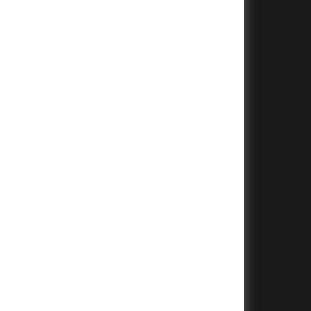
+
+
+
+