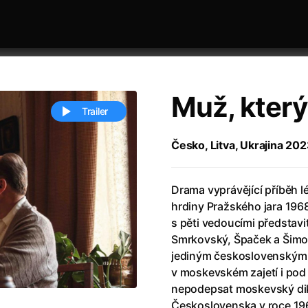
Muž, který
Trailer
Česko, Litva, Ukrajina 2023
 festivaly
Řazení dle abecedy
Drama vyprávějící příběh lé
hrdiny Pražského jara 1968
s pěti vedoucími představit
Smrkovský, Špaček a Šimo
jediným československým p
v moskevském zajetí i pod 
ěstí
(2024)
Annette
(2021)
nepodepsat moskevský dik
zení legendy
(2023)
Anora
(2024)
Československa v roce 19