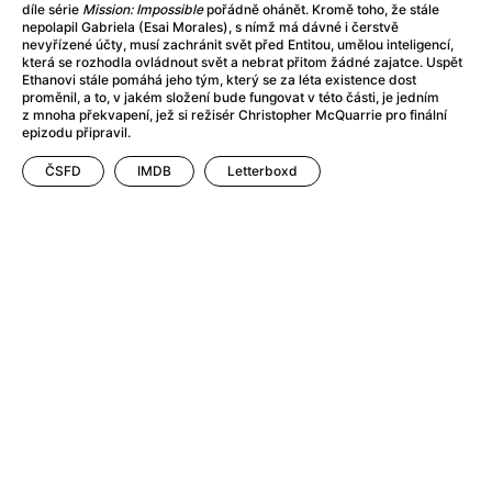
After Party
(2024)
díle série
Mission: Impossible
pořádně ohánět. Kromě toho, že stále
nepolapil Gabriela (Esai Morales), s nímž má dávné i čerstvě
Aftersun
(2022)
nevyřízené účty, musí zachránit svět před Entitou, umělou inteligencí,
Agent Čuník
(2024)
která se rozhodla ovládnout svět a nebrat přitom žádné zajatce. Uspět
Ethanovi stále pomáhá jeho tým, který se za léta existence dost
Agenti štěstí
(2024)
proměnil, a to, v jakém složení bude fungovat v této části, je jedním
Air: Zrození legendy
(2023)
z mnoha překvapení, jež si režisér Christopher McQuarrie pro finální
epizodu připravil.
Ale mami!
(2025)
Alemánie
(2023)
ČSFD
IMDB
Letterboxd
Alma a Oskar
(2023)
Alpy
(2011)
Aluna
(2012)
Ambulance
(2022)
Amélie z Montmartru
(2001)
Americké psycho
(2000)
Amerikánka
(2024)
Anatomie pádu
(2023)
Annette
(2021)
Anora
(2024)
Ant-Man a Wasp: Quantumania
(2023)
Antonio Sanchez & Birdman
(2014)