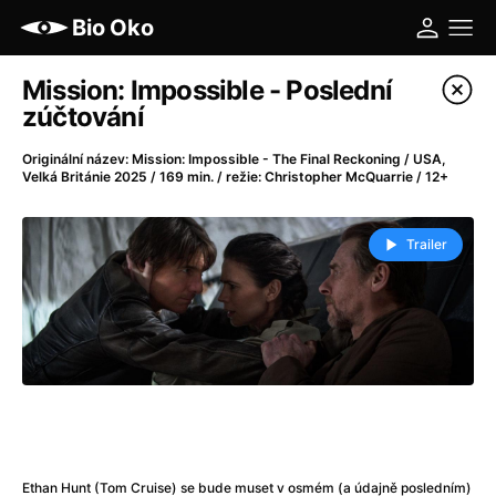
Bio Oko
Katalog filmů
Mission: Impossible - Poslední
zúčtování
Filtrovat program
Originální název: Mission: Impossible - The Final Reckoning / USA,
Velká Británie 2025 / 169 min. / režie: Christopher McQuarrie / 12+
A
-
Trailer
A máme, co jsme chtěli
(2023)
A pak přišla láska...
(2022)
Aalto: Architektura emocí
(2020)
ABBA: The Movie - Fan Event
(1977)
Ada
(2021)
Adam Ondra: Posunout hranice
(2022)
Addamsova rodina 2
(2021)
AeroPress Movie
(2018)
Africká jízda
(2022)
Ethan Hunt (Tom Cruise) se bude muset v osmém (a údajně posledním)