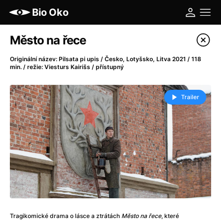
Bio Oko
Katalog filmů
Město na řece
Filtrovat program
Originální název: Pilsata pi upis / Česko, Lotyšsko, Litva 2021 / 118
min. / režie: Viesturs Kairišs / přístupný
A
-
Trailer
A máme, co jsme chtěli
(2023)
A pak přišla láska...
(2022)
Aalto: Architektura emocí
(2020)
ABBA: The Movie - Fan Event
(1977)
Ada
(2021)
Adam Ondra: Posunout hranice
(2022)
Addamsova rodina 2
(2021)
AeroPress Movie
(2018)
Africká jízda
(2022)
Tragikomické drama o lásce a ztrátách
Město na řece
, které