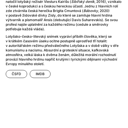
After Party
(2024)
natočil lotyšský režisér Viesturs Kairišs (
Sibiřský deník
, 2016), vznikalo
v české koprodukci a s českou hereckou účastí. Jednu z hlavních rolí
Aftersun
(2022)
zde ztvárnila česká herečka Brigita Cmuntová (
Bábovky
, 2020)
Agent Čuník
(2024)
v postavě židovské dívky Zisly, do které se zamiluje hlavní hrdina
výtvarník a písmomalíř Ansis (debutující Davis Suharevskis). Se svou
Agenti štěstí
(2024)
profesí najde uplatnění za každého režimu (cedule a směrovky
Air: Zrození legendy
(2023)
potřebuje každá vláda).
Ale mami!
(2025)
Lotyšsko-česko-litevský snímek vypráví příběh člověka, který se
v krátkém časovém úseku ocitne postupně uprostřed tří totalit:
Alemánie
(2023)
v autoritářském režimu předválečného Lotyšska a v době války v éře
Alma a Oskar
(2023)
komunismu a nacismu. Absurdní a groteskní situace, kafkovská
atmosféra, velká láska k dvěma ženám, důležitá morální rozhodnutí
Alpy
(2011)
provází hlavního hrdinu napříč krutými i lyrickými dějinami východní
Aluna
(2012)
Evropy minulého století.
Ambulance
(2022)
ČSFD
IMDB
Amélie z Montmartru
(2001)
Americké psycho
(2000)
Amerikánka
(2024)
Anatomie pádu
(2023)
Annette
(2021)
Anora
(2024)
Ant-Man a Wasp: Quantumania
(2023)
Antonio Sanchez & Birdman
(2014)