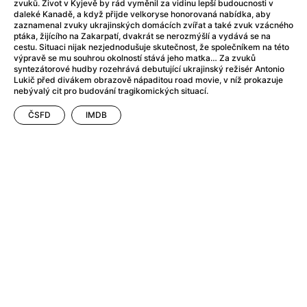
After Party
(2024)
zvuků. Život v Kyjevě by rád vyměnil za vidinu lepší budoucnosti v
daleké Kanadě, a když přijde velkoryse honorovaná nabídka, aby
Aftersun
(2022)
zaznamenal zvuky ukrajinských domácích zvířat a také zvuk vzácného
Agent Čuník
(2024)
ptáka, žijícího na Zakarpatí, dvakrát se nerozmýšlí a vydává se na
cestu. Situaci nijak nezjednodušuje skutečnost, že společníkem na této
Agenti štěstí
(2024)
výpravě se mu souhrou okolností stává jeho matka… Za zvuků
Air: Zrození legendy
(2023)
syntezátorové hudby rozehrává debutující ukrajinský režisér Antonio
Lukič před divákem obrazově nápaditou road movie, v níž prokazuje
Ale mami!
(2025)
nebývalý cit pro budování tragikomických situací.
Alemánie
(2023)
ČSFD
IMDB
Alma a Oskar
(2023)
Alpy
(2011)
Aluna
(2012)
Ambulance
(2022)
Amélie z Montmartru
(2001)
Americké psycho
(2000)
Amerikánka
(2024)
Anatomie pádu
(2023)
Annette
(2021)
Anora
(2024)
Ant-Man a Wasp: Quantumania
(2023)
Antonio Sanchez & Birdman
(2014)