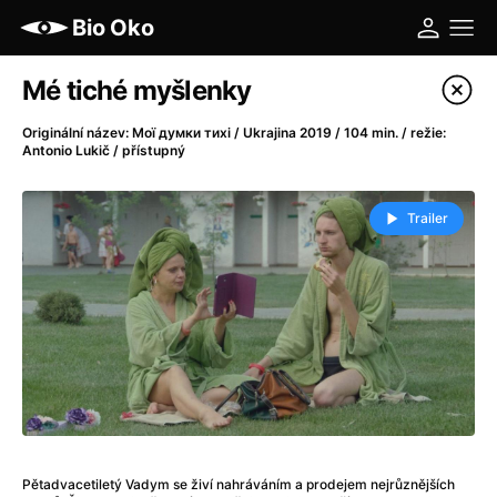
Bio Oko
Katalog filmů
Mé tiché myšlenky
Filtrovat program
Originální název: Мої думки тихі / Ukrajina 2019 / 104 min. / režie:
Antonio Lukič / přístupný
A
-
Trailer
A máme, co jsme chtěli
(2023)
A pak přišla láska...
(2022)
Aalto: Architektura emocí
(2020)
ABBA: The Movie - Fan Event
(1977)
Ada
(2021)
Adam Ondra: Posunout hranice
(2022)
Addamsova rodina 2
(2021)
AeroPress Movie
(2018)
Africká jízda
(2022)
Pětadvacetiletý Vadym se živí nahráváním a prodejem nejrůznějších