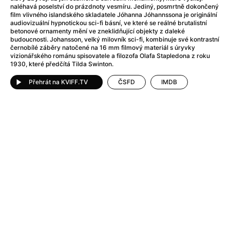
After Party
(2024)
naléhavá poselství do prázdnoty vesmíru. Jediný, posmrtně dokončený
Aftersun
(2022)
film vlivného islandského skladatele Jóhanna Jóhannssona je originální
audiovizuální hypnotickou sci-fi básní, ve které se reálné brutalistní
Agent Čuník
(2024)
betonové ornamenty mění ve zneklidňující objekty z daleké
Agenti štěstí
(2024)
budoucnosti. Johansson, velký milovník sci-fi, kombinuje své kontrastní
černobílé záběry natočené na 16 mm filmový materiál s úryvky
Air: Zrození legendy
(2023)
vizionářského románu spisovatele a filozofa Olafa Stapledona z roku
Ale mami!
(2025)
1930, které předčítá Tilda Swinton.
Alemánie
(2023)
Přehrát na KVIFF.TV
ČSFD
IMDB
Alma a Oskar
(2023)
Alpy
(2011)
Aluna
(2012)
Ambulance
(2022)
Amélie z Montmartru
(2001)
Americké psycho
(2000)
Amerikánka
(2024)
Anatomie pádu
(2023)
Annette
(2021)
Anora
(2024)
Ant-Man a Wasp: Quantumania
(2023)
Antonio Sanchez & Birdman
(2014)