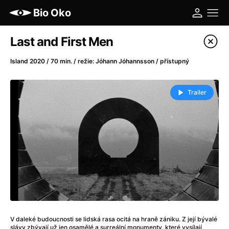
Bio Oko
Katalog filmů
Last and First Men
Filtrovat program
Island 2020 / 70 min. / režie: Jóhann Jóhannsson / přístupný
A
-
Trailer
A máme, co jsme chtěli
(2023)
A pak přišla láska...
(2022)
Aalto: Architektura emocí
(2020)
ABBA: The Movie - Fan Event
(1977)
Ada
(2021)
Adam Ondra: Posunout hranice
(2022)
Addamsova rodina 2
(2021)
AeroPress Movie
(2018)
Africká jízda
(2022)
V daleké budoucnosti se lidská rasa ocitá na hraně zániku. Z její bývalé
slávy zbývají už jen osamělé a surreální monumenty, které vysílají