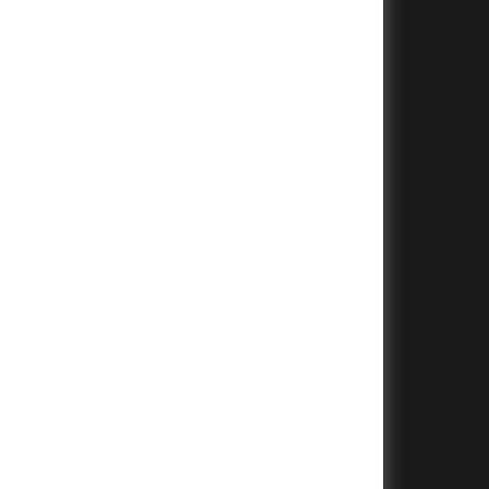
+
+
+
+