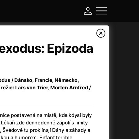
 exodus: Epizoda
xodus / Dánsko, Francie, Německo,
režie: Lars von Trier, Morten Arnfred /
-
nice postavená na místě, kde kdysi byly
. Lékaři zde dennodenně zápolí s limity
Asteroid City
(2023)
y, Švédové tu proklínají Dány a záhady a
Atlas ptáků
(2021)
zkou a humorem. Enfant terrible