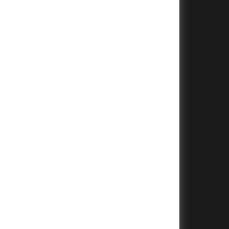
+
+
+
+