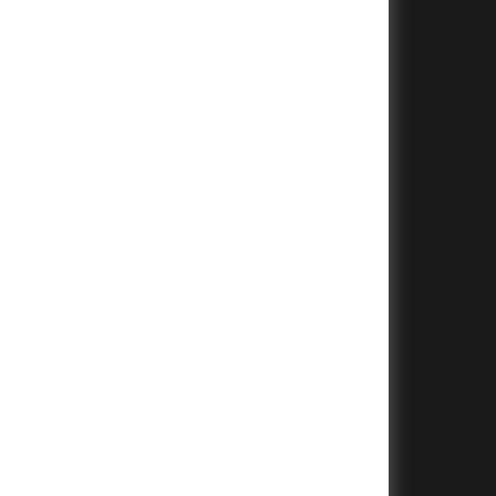
+
+
+
+