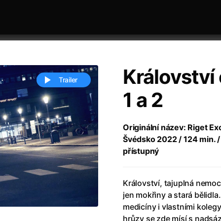
Království
Trailer
1 a 2
 festivaly
Řazení dle abecedy
Originální název: Riget E
Švédsko 2022 / 124 min. / 
přístupný
Království, tajuplná nemoc
jen mokřiny a stará bělidla
ěstí
(2024)
Annette
(2021)
medicíny i vlastními koleg
zení legendy
(2023)
Anora
(2024)
hrůzy se zde mísí s nadsá