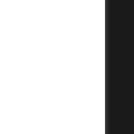
+
+
+
+
+