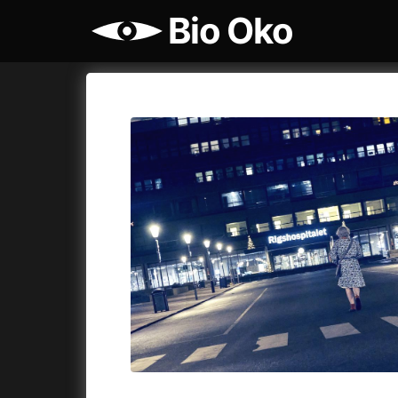
Bio Oko
Katalog filmů
Bio Oko
Cykly a
A
A máme, co jsme chtěli
(2023)
Agenti št
A pak přišla láska...
(2022)
Air: Zro