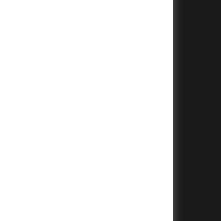
+
+
+
+