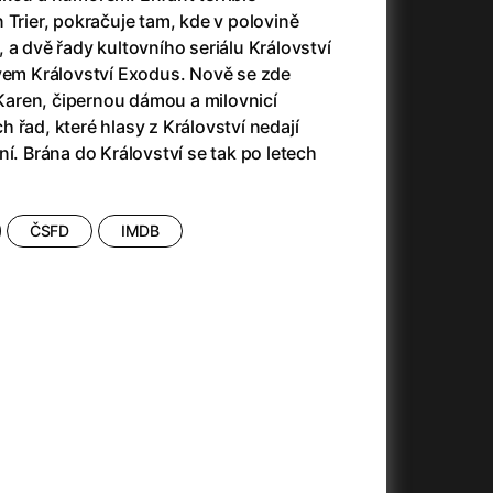
(2023)
Audience | NT Live
(2013)
 Trier, pokračuje tam, kde v polovině
14)
Avatar
(2009)
 a dvě řady kultovního seriálu Království
Avatar: Oheň a popel
(2025)
zvem Království Exodus. Nově se zde
Avatar: The Way of Water
(2022)
aren, čipernou dámou a milovnicí
Až na konec světa
(2024)
 řad, které hlasy z Království nedají
)
Až na věky
(2024)
ní. Brána do Království se tak po letech
Až přijde kocour
(1963)
Aznavour
(2024)
010)
ČSFD
IMDB
+
+