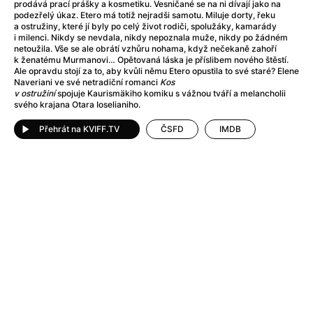
After Party
(2024)
prodává prací prášky a kosmetiku. Vesničané se na ni dívají jako na
podezřelý úkaz. Etero má totiž nejradši samotu. Miluje dorty, řeku
Aftersun
(2022)
a ostružiny, které jí byly po celý život rodiči, spolužáky, kamarády
Agent Čuník
(2024)
i milenci. Nikdy se nevdala, nikdy nepoznala muže, nikdy po žádném
netoužila. Vše se ale obrátí vzhůru nohama, když nečekaně zahoří
Agenti štěstí
(2024)
k ženatému Murmanovi… Opětovaná láska je příslibem nového štěstí.
Air: Zrození legendy
(2023)
Ale opravdu stojí za to, aby kvůli němu Etero opustila to své staré? Elene
Naveriani ve své netradiční romanci
Kos
Ale mami!
(2025)
v ostružiní
spojuje Kaurismäkiho komiku s vážnou tváří a melancholii
Alemánie
(2023)
svého krajana Otara Ioselianiho.
Alma a Oskar
(2023)
Přehrát na KVIFF.TV
ČSFD
IMDB
Alpy
(2011)
Aluna
(2012)
Ambulance
(2022)
Amélie z Montmartru
(2001)
Americké psycho
(2000)
Amerikánka
(2024)
Anatomie pádu
(2023)
Annette
(2021)
Anora
(2024)
Ant-Man a Wasp: Quantumania
(2023)
Antonio Sanchez & Birdman
(2014)