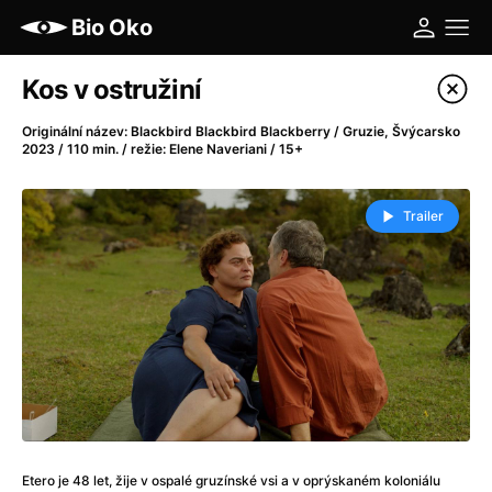
Bio Oko
Katalog filmů
Kos v ostružiní
Filtrovat program
Originální název: Blackbird Blackbird Blackberry / Gruzie, Švýcarsko
2023 / 110 min. / režie: Elene Naveriani / 15+
A
-
Trailer
A máme, co jsme chtěli
(2023)
A pak přišla láska...
(2022)
Aalto: Architektura emocí
(2020)
ABBA: The Movie - Fan Event
(1977)
Ada
(2021)
Adam Ondra: Posunout hranice
(2022)
Addamsova rodina 2
(2021)
AeroPress Movie
(2018)
Africká jízda
(2022)
Etero je 48 let, žije v ospalé gruzínské vsi a v oprýskaném koloniálu