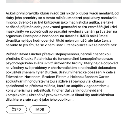
After Party
(2024)
Aftersun
(2022)
Ačkoli první pravidlo Klubu rváčů zní nikdy o Klubu rváčů nemluvit, od
Agent Čuník
(2024)
doby jeho premiéry se o tomto milníku moderní popkultury namluvilo
Agenti štěstí
(2024)
mnoho. Svého času byl kritizován jako machistická agitka, ale také
nadšeně přijímán coby podvratná generační satira zesměšňující krizi
Air: Zrození legendy
(2023)
maskulinity ve společnosti po sexuální revoluci a uznání práva žen na
Ale mami!
(2025)
orgasmus. Dnes podle hodnocení na databázi IMDB náleží mezi
dvacítku nejlépe hodnocených titulů nejen u mužů, ale také žen, a
Alemánie
(2023)
nebude to jen tím, že se v něm Brad Pitt několikrát ukáže nahoře bez.
Alma a Oskar
(2023)
Režisér David Fincher přetavil stejnojmennou, nervně chaotickou
Alpy
(2011)
předlohu Chucka Palahniuka do fenomenálně koncepčního obrazu
Aluna
(2012)
psychologického sváru uvnitř ústředního hrdiny, který najde odpověď
na všechny své problémy v charismatickém a nadreálně dokonalém
Ambulance
(2022)
pokušiteli jménem Tyler Durden. Bravurní herecké obsazení v čele s
Amélie z Montmartru
(2001)
Edwardem Nortonem, Bradem Pittem a Helenou Bonham Carter
spoluutváří mnohovrstevnatou a jízlivě zábavnou vizi chaosu
Americké psycho
(2000)
společnosti na přelomu milénia, která se utápěla v egocentrismu,
Amerikánka
(2024)
konzumerismu a sebelítosti. Fincher dal vzniknout nevídaně
komplexnímu, uhrančivě provokativnímu a filmařsky ambicióznímu
Anatomie pádu
(2023)
dílu, které zraje stejně jako jeho publikum.
Annette
(2021)
Anora
ČSFD
(2024)
IMDB
Ant-Man a Wasp: Quantumania
(2023)
Antonio Sanchez & Birdman
(2014)