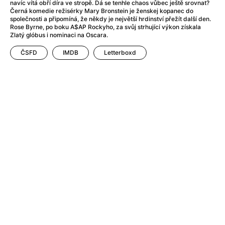
After Party
(2024)
navíc vítá obří díra ve stropě. Dá se tenhle chaos vůbec ještě srovnat?
Černá komedie režisérky Mary Bronstein je ženskej kopanec do
Aftersun
(2022)
společnosti a připomíná, že někdy je největší hrdinství přežít další den.
Agent Čuník
(2024)
Rose Byrne, po boku A$AP Rockyho, za svůj strhující výkon získala
Zlatý glóbus i nominaci na Oscara.
Agenti štěstí
(2024)
Air: Zrození legendy
(2023)
ČSFD
IMDB
Letterboxd
Ale mami!
(2025)
Alemánie
(2023)
Alma a Oskar
(2023)
Alpy
(2011)
Aluna
(2012)
Ambulance
(2022)
Amélie z Montmartru
(2001)
Americké psycho
(2000)
Amerikánka
(2024)
Anatomie pádu
(2023)
Annette
(2021)
Anora
(2024)
Ant-Man a Wasp: Quantumania
(2023)
Antonio Sanchez & Birdman
(2014)