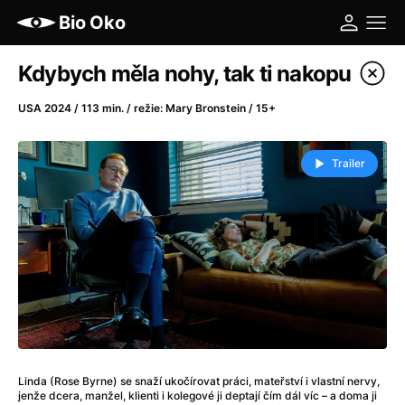
Bio Oko
Katalog filmů
Kdybych měla nohy, tak ti nakopu
Filtrovat program
USA 2024 / 113 min. / režie: Mary Bronstein / 15+
A
-
Trailer
A máme, co jsme chtěli
(2023)
A pak přišla láska...
(2022)
Aalto: Architektura emocí
(2020)
ABBA: The Movie - Fan Event
(1977)
Ada
(2021)
Adam Ondra: Posunout hranice
(2022)
Addamsova rodina 2
(2021)
AeroPress Movie
(2018)
Linda (Rose Byrne) se snaží ukočírovat práci, mateřství i vlastní nervy,
Africká jízda
(2022)
jenže dcera, manžel, klienti i kolegové ji deptají čím dál víc – a doma ji