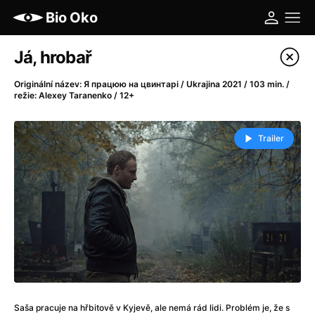
Bio Oko
Katalog filmů
Já, hrobař
Filtrovat program
Originální název: Я працюю на цвинтарі / Ukrajina 2021 / 103 min. /
režie: Alexey Taranenko / 12+
A
-
Trailer
A máme, co jsme chtěli
(2023)
A pak přišla láska...
(2022)
Aalto: Architektura emocí
(2020)
ABBA: The Movie - Fan Event
(1977)
Ada
(2021)
Adam Ondra: Posunout hranice
(2022)
Addamsova rodina 2
(2021)
AeroPress Movie
(2018)
Africká jízda
(2022)
Saša pracuje na hřbitově v Kyjevě, ale nemá rád lidi. Problém je, že s