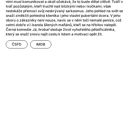
After Party
(2024)
nimi musí komunikovat a okolí očekává, že to bude dělat citlivě. Tváří v
tvář pozůstalým, kteří truchlí nad blízkými nebo i kočkami, však
Aftersun
(2022)
nedokáže přemoci svůj neskrývaný sarkasmus. Jeho pohled na svět se
Agent Čuník
(2024)
snaží změkčit pohledná klientka i jeho vlastní pubertální dcera. V jeho
oboru o zákazníky není nouze, navíc se v něm točí nemalé peníze, což
Agenti štěstí
(2024)
velmi dobře ví i banda šílených mafiánů, kteří se na hřbitov nalepili.
Air: Zrození legendy
(2023)
Černá komedie
Já, hrobař
sleduje život vyhořelého pětatřicátníka,
který se snaží znovu najít cestu k lidem a motivaci opět žít.
Ale mami!
(2025)
Alemánie
(2023)
ČSFD
IMDB
Alma a Oskar
(2023)
Alpy
(2011)
Aluna
(2012)
Ambulance
(2022)
Amélie z Montmartru
(2001)
Americké psycho
(2000)
Amerikánka
(2024)
Anatomie pádu
(2023)
Annette
(2021)
Anora
(2024)
Ant-Man a Wasp: Quantumania
(2023)
Antonio Sanchez & Birdman
(2014)