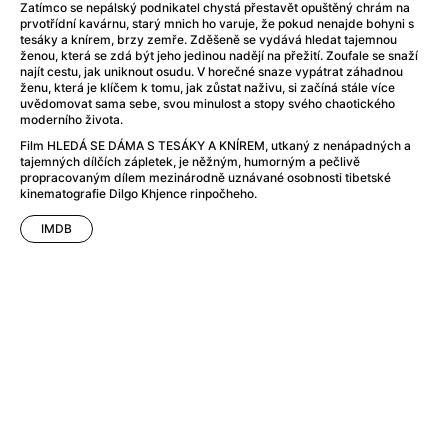
After Party
(2024)
Zatímco se nepálský podnikatel chystá přestavět opuštěný chrám na
prvotřídní kavárnu, starý mnich ho varuje, že pokud nenajde bohyni s
Aftersun
(2022)
tesáky a knírem, brzy zemře. Zděšeně se vydává hledat tajemnou
Agent Čuník
(2024)
ženou, která se zdá být jeho jedinou nadějí na přežití. Zoufale se snaží
najít cestu, jak uniknout osudu. V horečné snaze vypátrat záhadnou
Agenti štěstí
(2024)
ženu, která je klíčem k tomu, jak zůstat naživu, si začíná stále více
Air: Zrození legendy
(2023)
uvědomovat sama sebe, svou minulost a stopy svého chaotického
moderního života.
Ale mami!
(2025)
Film HLEDÁ SE DÁMA S TESÁKY A KNÍREM, utkaný z nenápadných a
Alemánie
(2023)
tajemných dílčích zápletek, je něžným, humorným a pečlivě
Alma a Oskar
(2023)
propracovaným dílem mezinárodně uznávané osobnosti tibetské
kinematografie Dilgo Khjence rinpočheho.
Alpy
(2011)
Aluna
(2012)
IMDB
Ambulance
(2022)
Amélie z Montmartru
(2001)
Americké psycho
(2000)
Amerikánka
(2024)
Anatomie pádu
(2023)
Annette
(2021)
Anora
(2024)
Ant-Man a Wasp: Quantumania
(2023)
Antonio Sanchez & Birdman
(2014)