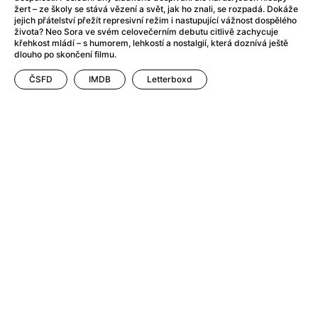
After Party
(2024)
žert – ze školy se stává vězení a svět, jak ho znali, se rozpadá. Dokáže
Aftersun
(2022)
jejich přátelství přežít represivní režim i nastupující vážnost dospělého
života? Neo Sora ve svém celovečerním debutu citlivě zachycuje
Agent Čuník
(2024)
křehkost mládí – s humorem, lehkostí a nostalgií, která doznívá ještě
Agenti štěstí
(2024)
dlouho po skončení filmu.
Air: Zrození legendy
(2023)
ČSFD
IMDB
Letterboxd
Ale mami!
(2025)
Alemánie
(2023)
Alma a Oskar
(2023)
Alpy
(2011)
Aluna
(2012)
Ambulance
(2022)
Amélie z Montmartru
(2001)
Americké psycho
(2000)
Amerikánka
(2024)
Anatomie pádu
(2023)
Annette
(2021)
Anora
(2024)
Ant-Man a Wasp: Quantumania
(2023)
Antonio Sanchez & Birdman
(2014)