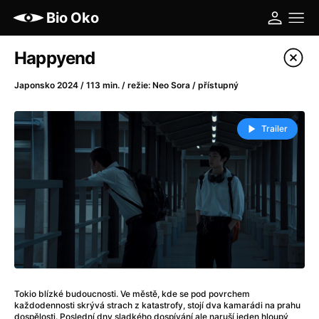
Bio Oko
Katalog filmů
Happyend
Filtrovat program
Japonsko 2024 / 113 min. / režie: Neo Sora / přístupný
A
-
Trailer
A máme, co jsme chtěli
(2023)
A pak přišla láska...
(2022)
Aalto: Architektura emocí
(2020)
ABBA: The Movie - Fan Event
(1977)
Ada
(2021)
Adam Ondra: Posunout hranice
(2022)
Addamsova rodina 2
(2021)
AeroPress Movie
(2018)
Tokio blízké budoucnosti. Ve městě, kde se pod povrchem
Africká jízda
(2022)
každodennosti skrývá strach z katastrofy, stojí dva kamarádi na prahu
dospělosti. Poslední dny sladkého dospívání ale naruší jeden hloupý